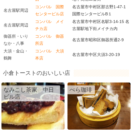
コンパル 国際
名古屋市中村区那古野1-47-1
名古屋駅周辺
センタービル店
国際センタービルB１
コンパル メイ
名古屋市中村区名駅3-14-15 名
名古屋駅周辺
チカ店
古屋駅地下街メイチカ内
御器所・いり
コンパル 御器
名古屋市昭和区御器所通2-9
なか・八事
所店
大須・金山・
コンパル 大須
名古屋市中区大須3-20-19
鶴舞
本店
小倉トーストのおいしい店
なみこし茶家 中日
べら珈琲
ビル店