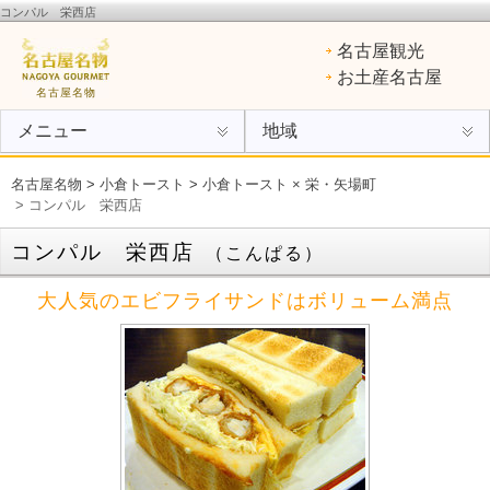
コンパル 栄西店
名古屋名物
：ひつまぶし、手羽先、味噌カツ、きしめん、味噌煮込みうどん、エビフライ、あん
名古屋観光
けスパ、小倉トースト、ういろう
お土産名古屋
名古屋名物
メニュー
地域
名古屋名物
>
小倉トースト
>
小倉トースト × 栄・矢場町
> コンパル 栄西店
コンパル 栄西店
（こんぱる）
大人気のエビフライサンドはボリューム満点