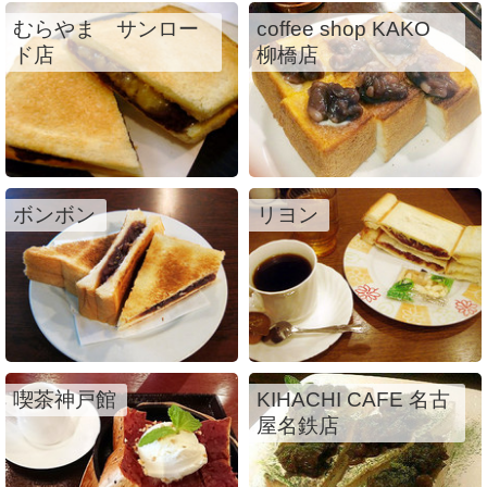
むらやま サンロー
coffee shop KAKO
ド店
柳橋店
ボンボン
リヨン
喫茶神戸館
KIHACHI CAFE 名古
屋名鉄店