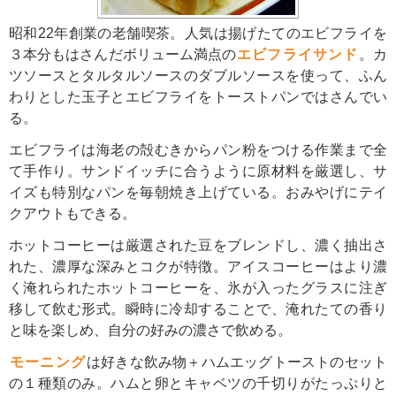
昭和22年創業の老舗喫茶。人気は揚げたてのエビフライを
３本分もはさんだボリューム満点の
エビフライサンド
。カ
ツソースとタルタルソースのダブルソースを使って、ふん
わりとした玉子とエビフライをトーストパンではさんでい
る。
エビフライは海老の殻むきからパン粉をつける作業まで全
て手作り。サンドイッチに合うように原材料を厳選し、サ
イズも特別なパンを毎朝焼き上げている。おみやげにテイ
クアウトもできる。
ホットコーヒーは厳選された豆をブレンドし、濃く抽出さ
れた、濃厚な深みとコクが特徴。アイスコーヒーはより濃
く淹れられたホットコーヒーを、氷が入ったグラスに注ぎ
移して飲む形式。瞬時に冷却することで、淹れたての香り
と味を楽しめ、自分の好みの濃さで飲める。
モーニング
は好きな飲み物＋ハムエッグトーストのセット
の１種類のみ。ハムと卵とキャベツの千切りがたっぷりと