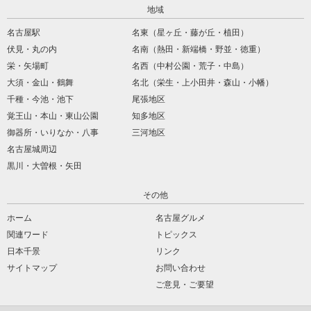
地域
名古屋駅
名東（星ヶ丘・藤が丘・植田）
伏見・丸の内
名南（熱田・新端橋・野並・徳重）
栄・矢場町
名西（中村公園・荒子・中島）
大須・金山・鶴舞
名北（栄生・上小田井・森山・小幡）
千種・今池・池下
尾張地区
覚王山・本山・東山公園
知多地区
御器所・いりなか・八事
三河地区
名古屋城周辺
黒川・大曽根・矢田
その他
ホーム
名古屋グルメ
関連ワード
トピックス
日本千景
リンク
サイトマップ
お問い合わせ
ご意見・ご要望