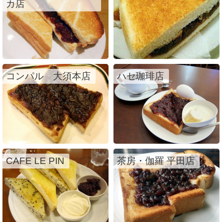
カ店
コンパル 大須本店
ハセ珈琲店
CAFE LE PIN
茶房・伽羅 平田店