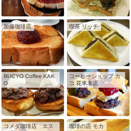
加藤珈琲店
喫茶 リッチ
BUCYO Coffee KAK
コーヒーショップ カ
O
コ 花車本店
コメダ珈琲店 エス
珈琲の店 モカ