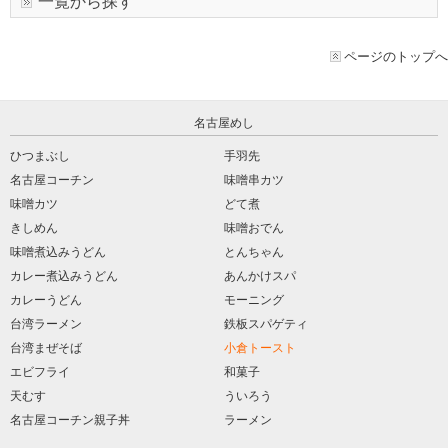
一覧から探す
ページのトップへ
名古屋めし
ひつまぶし
手羽先
名古屋コーチン
味噌串カツ
味噌カツ
どて煮
きしめん
味噌おでん
味噌煮込みうどん
とんちゃん
カレー煮込みうどん
あんかけスパ
カレーうどん
モーニング
台湾ラーメン
鉄板スパゲティ
台湾まぜそば
小倉トースト
エビフライ
和菓子
天むす
ういろう
名古屋コーチン親子丼
ラーメン