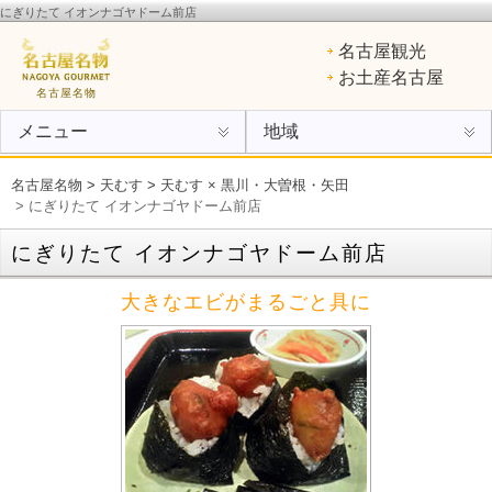
にぎりたて イオンナゴヤドーム前店
名古屋名物
：ひつまぶし、手羽先、味噌カツ、きしめん、味噌煮込みうどん、エビフライ、あん
名古屋観光
けスパ、小倉トースト、ういろう
お土産名古屋
名古屋名物
メニュー
地域
名古屋名物
>
天むす
>
天むす × 黒川・大曽根・矢田
> にぎりたて イオンナゴヤドーム前店
にぎりたて イオンナゴヤドーム前店
大きなエビがまるごと具に