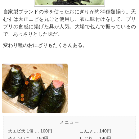
自家製ブランドの米を使ったおにぎりが約30種類揃う。天
むすは大正エビを丸ごと使用し、衣に味付けをして、プリ
プリの食感に揚げた具が人気。大場で包んで握っているの
で、あっさりとした味だ。
変わり種のおにぎりもたくさんある。
メニュー
大エビ天 1個 … 160円
こんぶ … 140円
めんたいこ … 150円
しぐれ … 140円