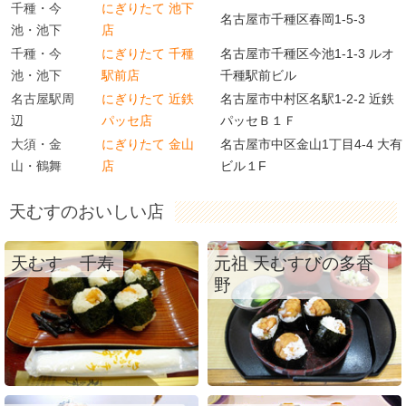
千種・今
にぎりたて 池下
名古屋市千種区春岡1-5-3
池・池下
店
千種・今
にぎりたて 千種
名古屋市千種区今池1-1-3 ルオ
池・池下
駅前店
千種駅前ビル
名古屋駅周
にぎりたて 近鉄
名古屋市中村区名駅1-2-2 近鉄
辺
パッセ店
パッセＢ１Ｆ
大須・金
にぎりたて 金山
名古屋市中区金山1丁目4-4 大有
山・鶴舞
店
ビル１F
天むすのおいしい店
天むす 千寿
元祖 天むすびの多香
野