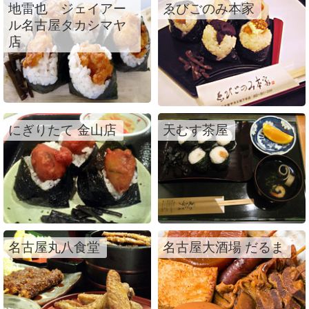
地雷也 ジェイアー
ゑびごのみ本家
ル名古屋タカシマヤ
店
にぎりたて 金山店
天むす茶屋
名古屋丸八食堂
名古屋大酒場 だるま