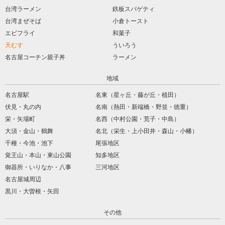
台湾ラーメン
鉄板スパゲティ
台湾まぜそば
小倉トースト
エビフライ
和菓子
天むす
ういろう
名古屋コーチン親子丼
ラーメン
地域
名古屋駅
名東（星ヶ丘・藤が丘・植田）
伏見・丸の内
名南（熱田・新端橋・野並・徳重）
栄・矢場町
名西（中村公園・荒子・中島）
大須・金山・鶴舞
名北（栄生・上小田井・森山・小幡）
千種・今池・池下
尾張地区
覚王山・本山・東山公園
知多地区
御器所・いりなか・八事
三河地区
名古屋城周辺
黒川・大曽根・矢田
その他