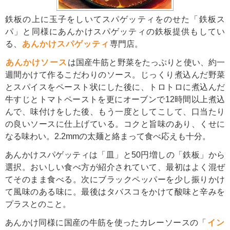
鉄板の上に玉子をしいてスパゲッティをのせた「鉄板ス
パ」と同様にあんかけスパゲッティの鉄板提供もしてい
る、
あんかけスパゲッティ
専門店。
あんかけソース
は国産牛筋と野菜をたっぷりと使い、約一
週間かけて作るこだわりのソース。じっくり煮込んだ野菜
とスパイスをペースト状にした後に、トロトロに煮込んだ
牛すじとトマトペーストを更にオーブンで12時間以上煮込
んで、味付けをした後、もう一度としてこして、口当たり
の良いソースに仕上げている。コクと旨味のあり、くせに
なる味わい。2.2mmの太麺と絡まって食べ応えも十分。
あんかけスパゲッティは「皿」と50円増しの「鉄板」から
選択。おいしい食べ方が紹介されていて、最初はよく混ぜ
てそのまま食べる。次にブラックペッパーを少し振りかけ
て風味のある味に。最後はタバスコをかけて酸味と辛みを
プラスとのこと。
あんかけ同様に国産の牛筋を使ったカレーソースの「
イン