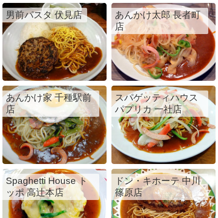
男前パスタ 伏見店
あんかけ太郎 長者町
店
あんかけ家 千種駅前
スパゲッティハウス
店
パプリカ 一社店
Spaghetti House ト
ドン・キホーテ 中川
ッポ 高辻本店
篠原店