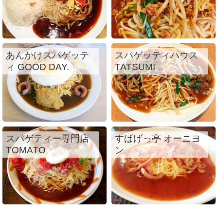
あんかけスパゲッテ
スパゲッティハウス
ィ GOOD DAY.
TATSUMI
スパゲティー専門店
すぱげっ亭 オーニヨ
TOMATO
ン