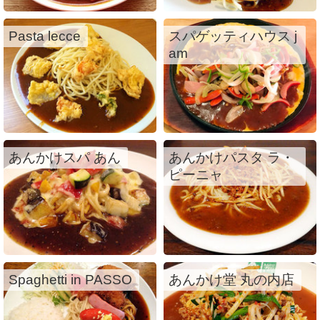
Pasta lecce
スパゲッティハウス j
am
あんかけスパ あん
あんかけパスタ ラ・
ピーニャ
Spaghetti in PASSO
あんかけ堂 丸の内店