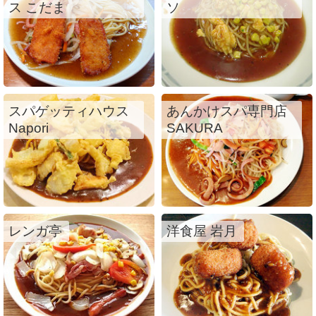
ス こだま
ソ
スパゲッティハウス
あんかけスパ専門店
Napori
SAKURA
レンガ亭
洋食屋 岩月