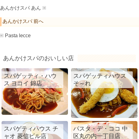
あんかけスパ あん
あんかけスパ 前へ
Pasta lecce
あんかけスパのおいしい店
スパゲッティ・ハウ
スパゲッティハウス
ス ヨコイ 錦店
そ～れ
スパゲティハウス チ
パスタ・デ・ココ 中
ャオ 菱信ビル店
区丸の内一丁目店