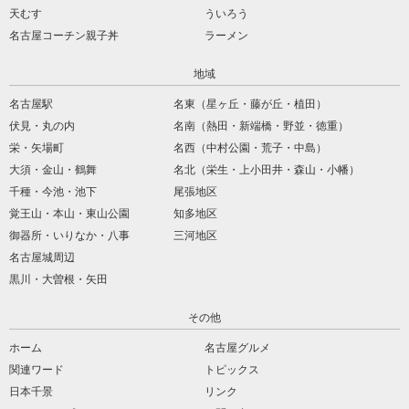
天むす
ういろう
名古屋コーチン親子丼
ラーメン
地域
名古屋駅
名東（星ヶ丘・藤が丘・植田）
伏見・丸の内
名南（熱田・新端橋・野並・徳重）
栄・矢場町
名西（中村公園・荒子・中島）
大須・金山・鶴舞
名北（栄生・上小田井・森山・小幡）
千種・今池・池下
尾張地区
覚王山・本山・東山公園
知多地区
御器所・いりなか・八事
三河地区
名古屋城周辺
黒川・大曽根・矢田
その他
ホーム
名古屋グルメ
関連ワード
トピックス
日本千景
リンク