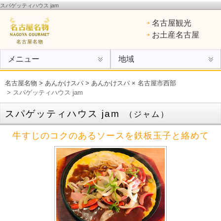
スパゲッティハウス jam
名古屋名物
：ひつまぶし、手羽先、味噌カツ、きしめん、味噌煮込みうどん、エビフライ、あん
名古屋観光
けスパ、小倉トースト、ういろう
お土産名古屋
名古屋名物
メニュー
地域
名古屋名物
>
あんかけスパ
>
あんかけスパ × 名古屋市西部
> スパゲッティハウス jam
スパゲッティハウス jam
（ジャム）
牛すじのコクのあるソースを鉄板玉子と絡めて