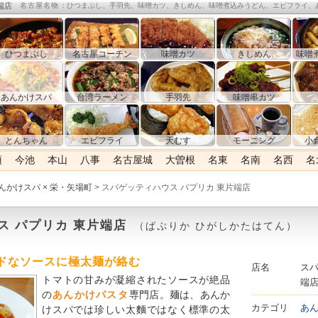
端店
名古屋名物
：ひつまぶし、手羽先、味噌カツ、きしめん、味噌煮込みうどん、エビフライ、
ひつまぶし
名古屋コーチン
味噌カツ
きしめん
味噌
あんかけスパ
台湾ラーメン
手羽先
味噌串カツ
とんちゃん
エビフライ
天むす
モーニング
小
須
今池
本山
八事
名古屋城
大曽根
名東
名南
名西
名
んかけスパ × 栄・矢場町
> スパゲッティハウス パプリカ 東片端店
ス パプリカ 東片端店
（ぱぷりか ひがしかたはてん）
ドなソースに極太麺が絡む
店名
スパ
トマトの甘みが凝縮されたソースが絶品
端
の
あんかけパスタ
専門店。麺は、あんか
カテゴリ
あ
けスパでは珍しい太麵ではなく標準の太