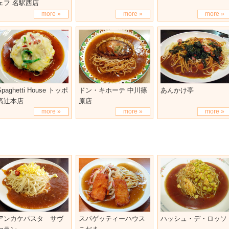
ェフ 名駅西店
more »
more »
more »
Spaghetti House トッポ
ドン・キホーテ 中川篠
あんかけ亭
高辻本店
原店
more »
more »
more »
アンカケパスタ サヴ
スパゲッティーハウス
ハッシュ・デ・ロッソ