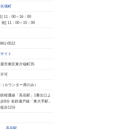
・矢場町
] 11：00～16：00
・祝] 11：00～15：00
曜
-961-0522
式サイト
屋市東区東片端町35
用不可
席（カウンター席のみ）
下鉄桜通線「高岳駅」1番出口よ
歩8分 名鉄瀬戸線「東大手駅」
徒歩12分
区
高岳駅