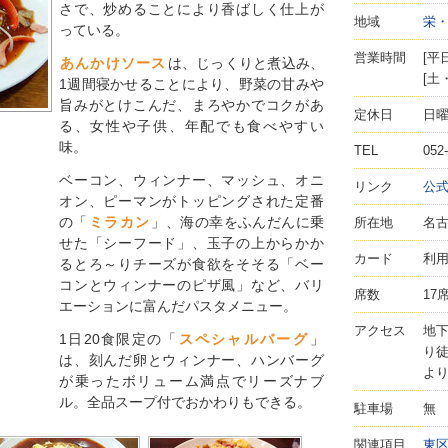
さで、炒めることにより香ばしく仕上が
地域
栄
っている。
営業時間
[平日
あんかけソース
は、じっくりと煮込み、
[土
1週間寝かせることにより、野菜の甘みや
旨みがとけこんだ、まろやかでコクがあ
定休日
日
る、女性や子供、年配でも食べやすい
味。
TEL
052
ベーコン、ウィンナー、マッシュ、オニ
リンク
公
オン、ピーマンがトッピングされた定番
の「
ミラカン
」、海の幸をふんだんに乗
所在地
名古
せた「シーフード」、玉子の上からかか
カード
利
るとろ～りチーズが食欲をそそる「ベー
コンとウィンナーのピザ風」など、バリ
席数
17
エーションに富んだパスタメニュー。
アクセス
地
1日20食限定の「
スペシャルバーグ
」
り徒
は、刻んだ卵とウィンナー、ハンバーグ
より
が乗ったボリューム満点でリーズナブ
ル。全品スープ付でおかわりもできる。
駐車場
無
関連項目
東