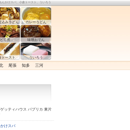
あんかけスパ、小倉トースト、ういろう
煮込みうどん
カレーうどん
どて煮
味噌おでん
倉トースト
ういろう
北
尾張
知多
三河
ゲッティハウス パプリカ 東片
店
んかけスパ