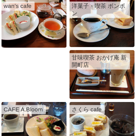
wan′s cafe
洋菓子・喫茶 ボンボ
ン
甘味喫茶 おかげ庵 新
開町店
CAFE A.Bloom
さくら cafe