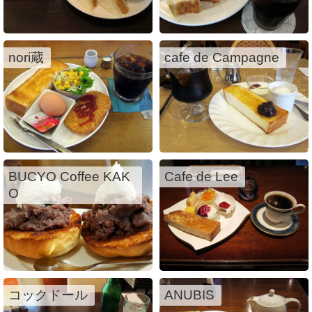
nori蔵
cafe de Campagne
BUCYO Coffee KAK
Cafe de Lee
O
コックドール
ANUBIS