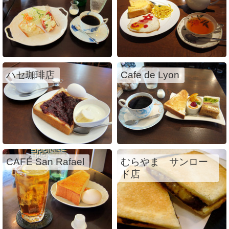
ハセ珈琲店
Cafe de Lyon
CAFÉ San Rafael
むらやま サンロー
ド店