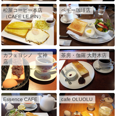
松屋コーヒー本店
ペギー珈琲店
（CAFE LE PIN）
カフェヨシノ 宝神
茶房・伽羅 大野木店
店
Essence CAFE
cafe OLUOLU