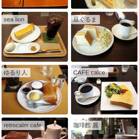
sea lion
豆ぐるま
ゆるり人
CAFE calce
retrocalm cafe
珈琲館 麗