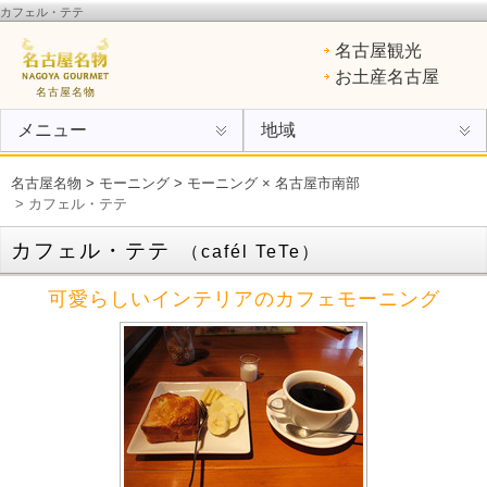
カフェル・テテ
名古屋名物
：ひつまぶし、手羽先、味噌カツ、きしめん、味噌煮込みうどん、エビフライ、あん
名古屋観光
けスパ、小倉トースト、ういろう
お土産名古屋
名古屋名物
メニュー
地域
名古屋名物
>
モーニング
>
モーニング × 名古屋市南部
> カフェル・テテ
カフェル・テテ
（cafél TeTe）
可愛らしいインテリアのカフェモーニング