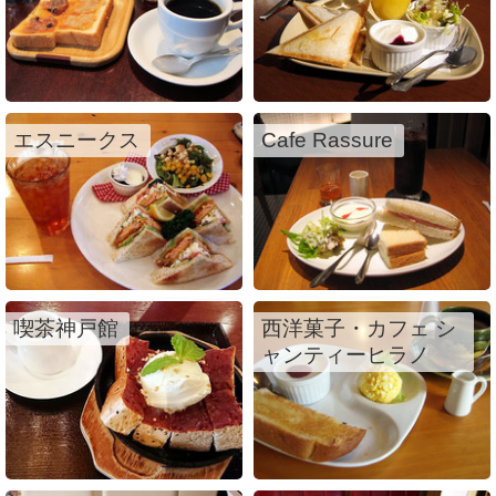
エスニークス
Cafe Rassure
喫茶神戸館
西洋菓子・カフェ シ
ャンティーヒラノ