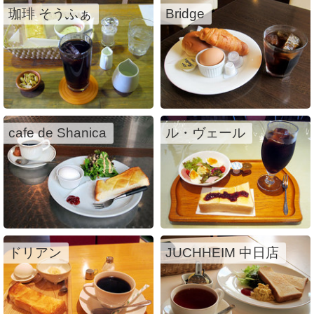
珈琲 そうふぁ
Bridge
cafe de Shanica
ル・ヴェール
ドリアン
JUCHHEIM 中日店