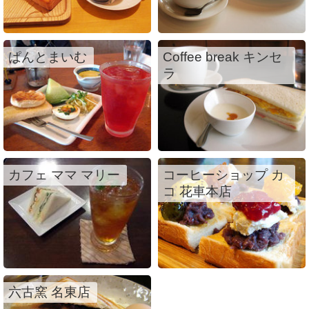
ぱんとまいむ
Coffee break キンセ
ラ
カフェ ママ マリー
コーヒーショップ カ
コ 花車本店
六古窯 名東店