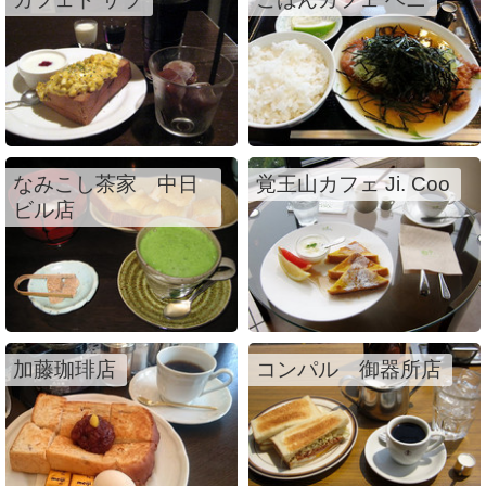
なみこし茶家 中日
覚王山カフェ Ji. Coo
ビル店
加藤珈琲店
コンパル 御器所店