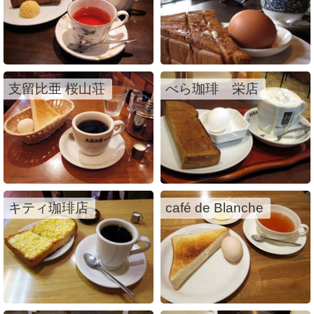
支留比亜 桜山荘
べら珈琲 栄店
キティ珈琲店
café de Blanche