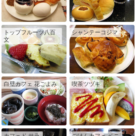
トップフルーツ八百
シャンテーコジマ
文
白壁カフェ 花ごよみ
喫茶ツヅキ
カフェド サラ
ごはんカフェ ベニ