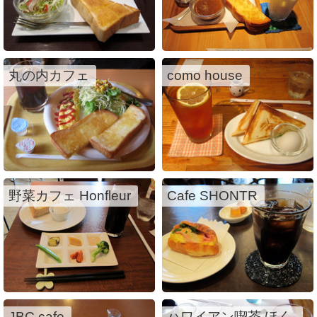
丸の内カフェ
como house
野菜カフェ Honfleur
Cafe SHONTR
JBC cafe
ハワイアン喫茶 ほく