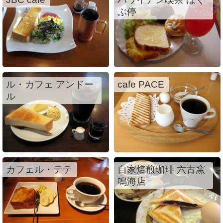
ぶ停
ル・カフェ アンドー
cafe PACE
ル
カフェル・テテ
自家焙煎珈琲 六古窯
鳴海店