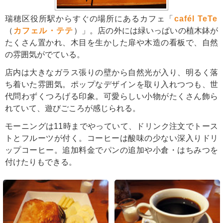
瑞穂区役所駅からすぐの場所にあるカフェ「
cafél TeTe
（
カフェル・テテ
）」。店の外には緑いっぱいの植木鉢が
たくさん置かれ、木目を生かした扉や木造の看板で、自然
の雰囲気がでている。
店内は大きなガラス張りの壁から自然光が入り、明るく落
ち着いた雰囲気。ポップなデザインを取り入れつつも、世
代問わずくつろげる印象。可愛らしい小物がたくさん飾ら
れていて、遊びごころが感じられる。
モーニングは11時までやっていて、ドリンク注文でトース
トとフルーツが付く。コーヒーは酸味の少ない深入りドリ
ップコーヒー。追加料金でパンの追加や小倉・はちみつを
付けたりもできる。