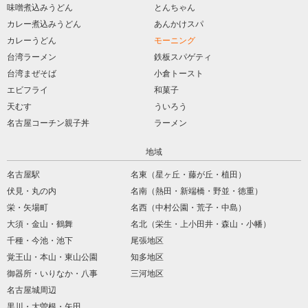
味噌煮込みうどん
とんちゃん
カレー煮込みうどん
あんかけスパ
カレーうどん
モーニング
台湾ラーメン
鉄板スパゲティ
台湾まぜそば
小倉トースト
エビフライ
和菓子
天むす
ういろう
名古屋コーチン親子丼
ラーメン
地域
名古屋駅
名東（星ヶ丘・藤が丘・植田）
伏見・丸の内
名南（熱田・新端橋・野並・徳重）
栄・矢場町
名西（中村公園・荒子・中島）
大須・金山・鶴舞
名北（栄生・上小田井・森山・小幡）
千種・今池・池下
尾張地区
覚王山・本山・東山公園
知多地区
御器所・いりなか・八事
三河地区
名古屋城周辺
黒川・大曽根・矢田