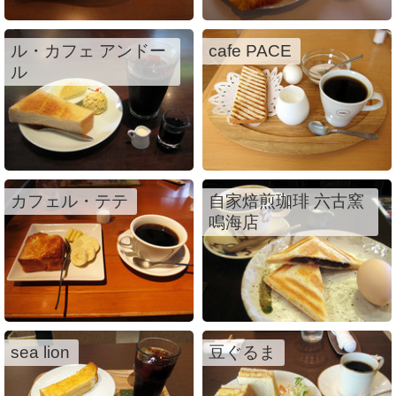
ル・カフェ アンドー
cafe PACE
ル
カフェル・テテ
自家焙煎珈琲 六古窯
鳴海店
sea lion
豆ぐるま