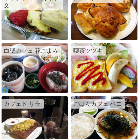
文
白壁カフェ 花ごよみ
喫茶ツヅキ
カフェド サラ
ごはんカフェ ベニ