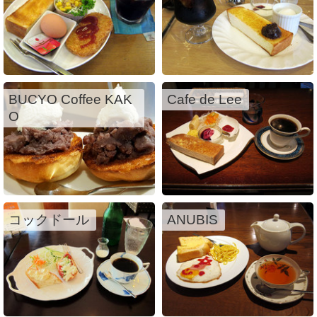
BUCYO Coffee KAK
Cafe de Lee
O
コックドール
ANUBIS