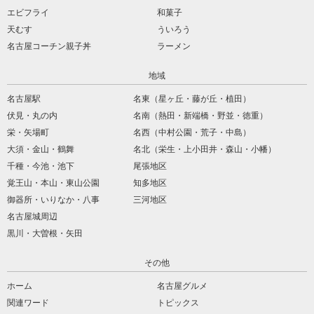
エビフライ
和菓子
天むす
ういろう
名古屋コーチン親子丼
ラーメン
地域
名古屋駅
名東（星ヶ丘・藤が丘・植田）
伏見・丸の内
名南（熱田・新端橋・野並・徳重）
栄・矢場町
名西（中村公園・荒子・中島）
大須・金山・鶴舞
名北（栄生・上小田井・森山・小幡）
千種・今池・池下
尾張地区
覚王山・本山・東山公園
知多地区
御器所・いりなか・八事
三河地区
名古屋城周辺
黒川・大曽根・矢田
その他
ホーム
名古屋グルメ
関連ワード
トピックス