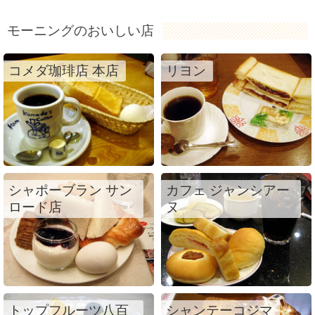
モーニングのおいしい店
コメダ珈琲店 本店
リヨン
シャポーブラン サン
カフェ ジャンシアー
ロード店
ヌ
トップフルーツ八百
シャンテーコジマ