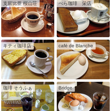
支留比亜 桜山荘
べら珈琲 栄店
キティ珈琲店
café de Blanche
珈琲 そうふぁ
Bridge