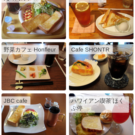
野菜カフェ Honfleur
Cafe SHONTR
JBC cafe
ハワイアン喫茶 ほく
ぶ停