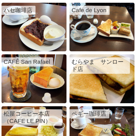
ハセ珈琲店
Cafe de Lyon
CAFÉ San Rafael
むらやま サンロー
ド店
松屋コーヒー本店
ペギー珈琲店
（CAFE LE PIN）