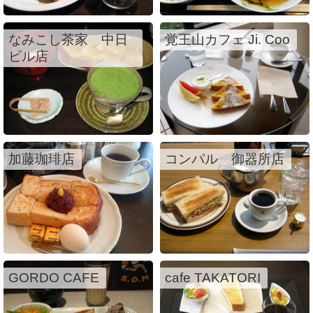
なみこし茶家 中日
覚王山カフェ Ji. Coo
ビル店
加藤珈琲店
コンパル 御器所店
GORDO CAFE
cafe TAKATORI