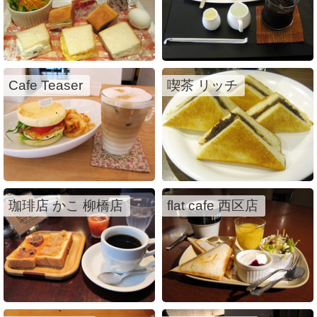
Cafe Teaser
喫茶 リッチ
珈琲店 かこ 柳橋店
flat cafe 西区店