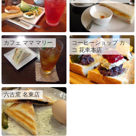
カフェ ママ マリー
コーヒーショップ カ
コ 花車本店
六古窯 名東店