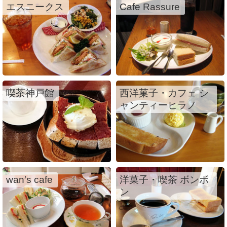
エスニークス
Cafe Rassure
喫茶神戸館
西洋菓子・カフェ シ
ャンティーヒラノ
wan′s cafe
洋菓子・喫茶 ボンボ
ン