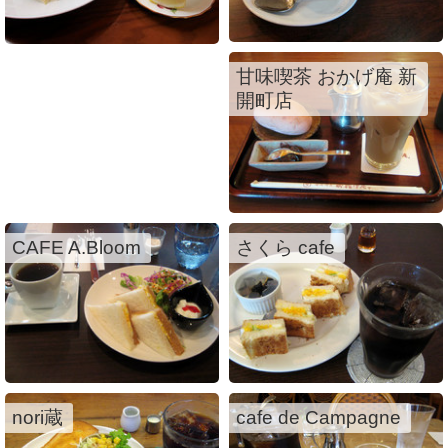
甘味喫茶 おかげ庵 新
開町店
CAFE A.Bloom
さくら cafe
nori蔵
cafe de Campagne