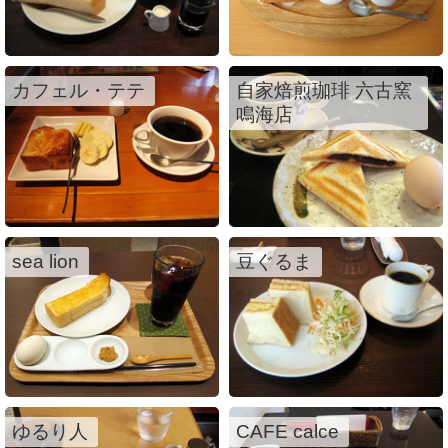
カフェル・テテ
自家焙煎珈琲 六古窯
鳴海店
sea lion
豆ぐるま
ゆるり人
CAFE calce