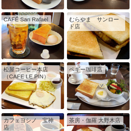
CAFÉ San Rafael
むらやま サンロー
ド店
松屋コーヒー本店
ペギー珈琲店
（CAFE LE PIN）
カフェヨシノ 宝神
茶房・伽羅 大野木店
店