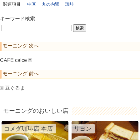
関連項目
中区
丸の内駅
珈琲
キーワード検索
モーニング 次へ
CAFE calce
モーニング 前へ
豆ぐるま
モーニングのおいしい店
コメダ珈琲店 本店
リヨン