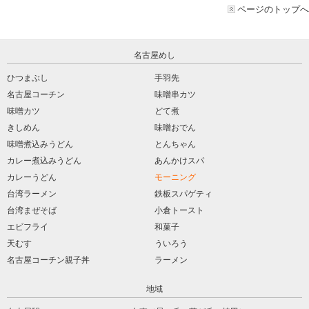
ページのトップへ
名古屋めし
ひつまぶし
手羽先
名古屋コーチン
味噌串カツ
味噌カツ
どて煮
きしめん
味噌おでん
味噌煮込みうどん
とんちゃん
カレー煮込みうどん
あんかけスパ
カレーうどん
モーニング
台湾ラーメン
鉄板スパゲティ
台湾まぜそば
小倉トースト
エビフライ
和菓子
天むす
ういろう
名古屋コーチン親子丼
ラーメン
地域