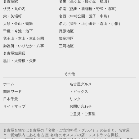
名古屋駅
名東（星ヶ丘・藤が丘・植田）
伏見・丸の内
名南（熱田・新端橋・野並・徳重）
栄・矢場町
名西（中村公園・荒子・中島）
大須・金山・鶴舞
名北（栄生・上小田井・森山・小幡）
千種・今池・池下
尾張地区
覚王山・本山・東山公園
知多地区
御器所・いりなか・八事
三河地区
名古屋城周辺
黒川・大曽根・矢田
その他
ホーム
名古屋グルメ
関連ワード
トピックス
日本千景
リンク
サイトマップ
お問い合わせ
ご意見・ご要望
名古屋名物
では名古屋の「
名物
（ご当地料理・グルメ）」の紹介と、名古屋
市・愛知県内にある
名古屋 名物
のオススメの店・レストランを掲載。