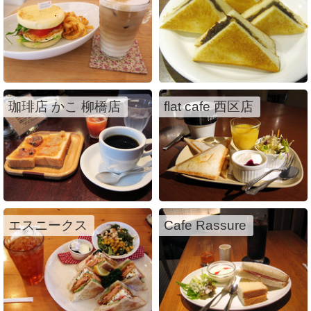
珈琲店 かこ 柳橋店
flat cafe 西区店
エスニークス
Cafe Rassure