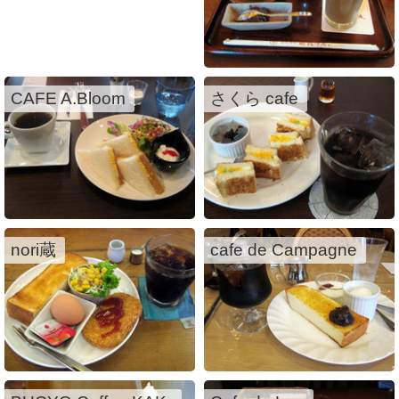
CAFE A.Bloom
さくら cafe
nori蔵
cafe de Campagne