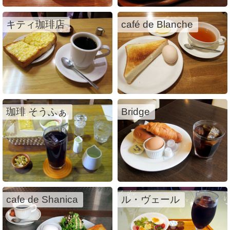
キティ珈琲店
café de Blanche
珈琲 そうふぁ
Bridge
cafe de Shanica
ル・ヴェール