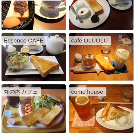
Essence CAFE
cafe OLUOLU
丸の内カフェ
como house