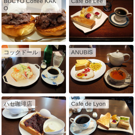
BUCYO Coffee KAK
Cafe de Lee
O
コックドール
ANUBIS
ハセ珈琲店
Cafe de Lyon