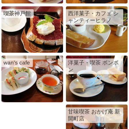
喫茶神戸館
西洋菓子・カフェ シ
ャンティーヒラノ
wan′s cafe
洋菓子・喫茶 ボンボ
ン
甘味喫茶 おかげ庵 新
開町店