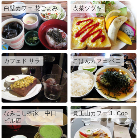
白壁カフェ 花ごよみ
喫茶ツヅキ
カフェド サラ
ごはんカフェ ベニ
なみこし茶家 中日
覚王山カフェ Ji. Coo
ビル店