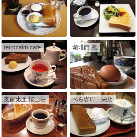
retrocalm cafe
珈琲館 麗
支留比亜 桜山荘
べら珈琲 栄店