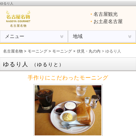
ゆるり人
名古屋名物
：ひつまぶし、手羽先、味噌カツ、きしめん、味噌煮込みうどん、エビフライ、あん
名古屋観光
けスパ、小倉トースト、ういろう
お土産名古屋
名古屋名物
メニュー
地域
名古屋名物
>
モーニング
>
モーニング × 伏見・丸の内
> ゆるり人
ゆるり人
（ゆるりと）
手作りにこだわったモーニング