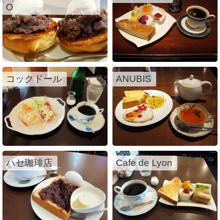
O
コックドール
ANUBIS
ハセ珈琲店
Cafe de Lyon