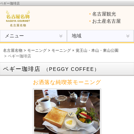
ペギー珈琲店
名古屋名物
：ひつまぶし、手羽先、味噌カツ、きしめん、味噌煮込みうどん、エビフライ、あん
名古屋観光
けスパ、小倉トースト、ういろう
お土産名古屋
名古屋名物
メニュー
地域
名古屋名物
>
モーニング
>
モーニング × 覚王山・本山・東山公園
> ペギー珈琲店
ペギー珈琲店
（PEGGY COFFEE）
お洒落な純喫茶モーニング