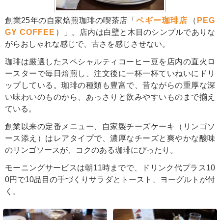
創業25年の自家焙煎珈琲の喫茶店「
ペギー珈琲店
（
PEG
GY COFFEE
）」。店内は白壁と木目のシンプルでありな
がらおしゃれな感じで、古さを感じさせない。
珈琲は厳選したスペシャルティコーヒー豆を店内の直火ロ
ースターで毎日焙煎し、注文後に一杯一杯ていねいにドリ
ップしている。珈琲の種類も豊富で、昔ながらの重厚な深
い味わいのものから、あっさりと飲みやすいものまで揃え
ている。
創業以来の定番メニュー、自家製チーズケーキ（リンゴソ
ース添え）はレアタイプで、濃厚なチーズと爽やかな酸味
のリンゴソースが、コクのある珈琲にぴったり。
モーニングサービスは朝11時までで、ドリンク代プラス10
0円で10品目の手づくりサラダとトースト、ヨーグルトが付
く。