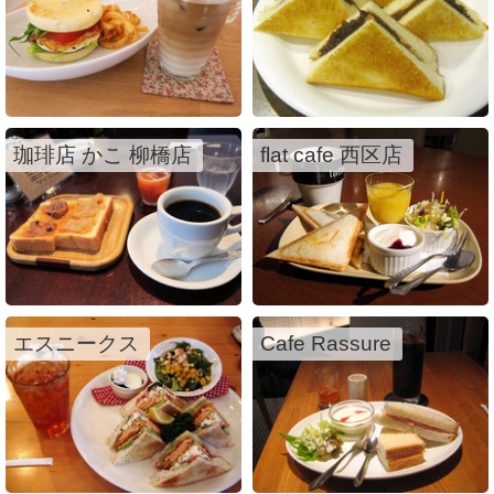
珈琲店 かこ 柳橋店
flat cafe 西区店
エスニークス
Cafe Rassure