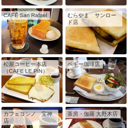
CAFÉ San Rafael
むらやま サンロー
ド店
松屋コーヒー本店
ペギー珈琲店
（CAFE LE PIN）
カフェヨシノ 宝神
茶房・伽羅 大野木店
店