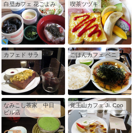
白壁カフェ 花ごよみ
喫茶ツヅキ
カフェド サラ
ごはんカフェ ベニ
なみこし茶家 中日
覚王山カフェ Ji. Coo
ビル店