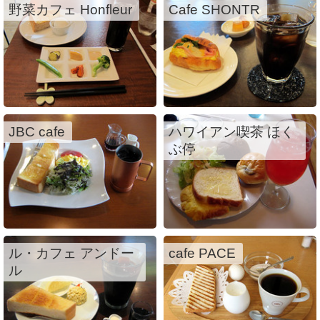
野菜カフェ Honfleur
Cafe SHONTR
JBC cafe
ハワイアン喫茶 ほく
ぶ停
ル・カフェ アンドー
cafe PACE
ル