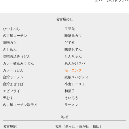
ページのトップへ
名古屋めし
ひつまぶし
手羽先
名古屋コーチン
味噌串カツ
味噌カツ
どて煮
きしめん
味噌おでん
味噌煮込みうどん
とんちゃん
カレー煮込みうどん
あんかけスパ
カレーうどん
モーニング
台湾ラーメン
鉄板スパゲティ
台湾まぜそば
小倉トースト
エビフライ
和菓子
天むす
ういろう
名古屋コーチン親子丼
ラーメン
地域
名古屋駅
名東（星ヶ丘・藤が丘・植田）