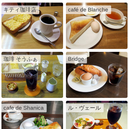
キティ珈琲店
café de Blanche
珈琲 そうふぁ
Bridge
cafe de Shanica
ル・ヴェール