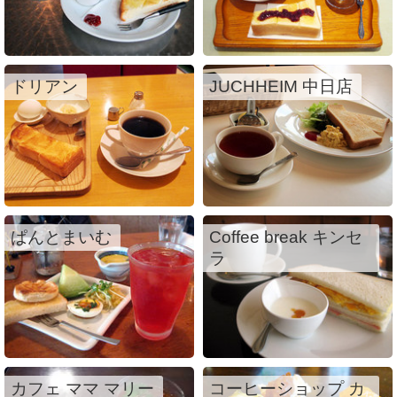
ドリアン
JUCHHEIM 中日店
ぱんとまいむ
Coffee break キンセ
ラ
カフェ ママ マリー
コーヒーショップ カ