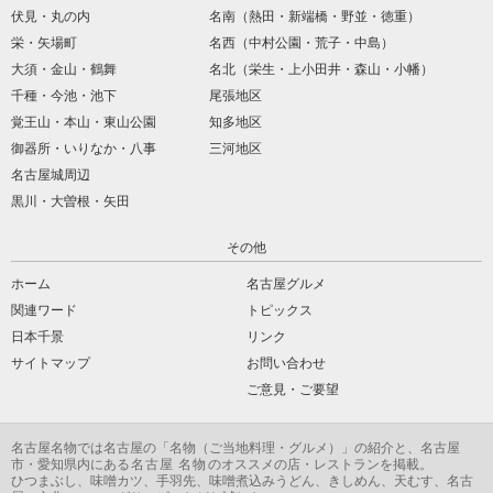
伏見・丸の内
名南（熱田・新端橋・野並・徳重）
栄・矢場町
名西（中村公園・荒子・中島）
大須・金山・鶴舞
名北（栄生・上小田井・森山・小幡）
千種・今池・池下
尾張地区
覚王山・本山・東山公園
知多地区
御器所・いりなか・八事
三河地区
名古屋城周辺
黒川・大曽根・矢田
その他
ホーム
名古屋グルメ
関連ワード
トピックス
日本千景
リンク
サイトマップ
お問い合わせ
ご意見・ご要望
名古屋名物
では名古屋の「
名物
（ご当地料理・グルメ）」の紹介と、名古屋
市・愛知県内にある
名古屋 名物
のオススメの店・レストランを掲載。
ひつまぶし、味噌カツ、手羽先、味噌煮込みうどん、きしめん、天むす、名古