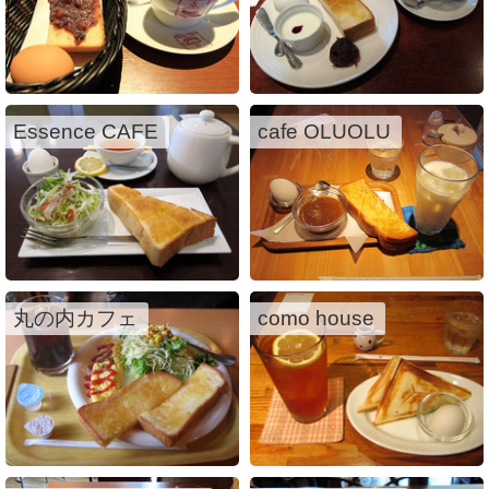
Essence CAFE
cafe OLUOLU
丸の内カフェ
como house