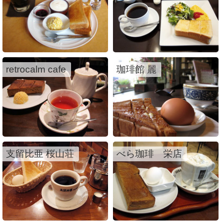
retrocalm cafe
珈琲館 麗
支留比亜 桜山荘
べら珈琲 栄店