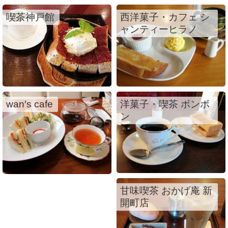
喫茶神戸館
西洋菓子・カフェ シ
ャンティーヒラノ
wan′s cafe
洋菓子・喫茶 ボンボ
ン
甘味喫茶 おかげ庵 新
開町店