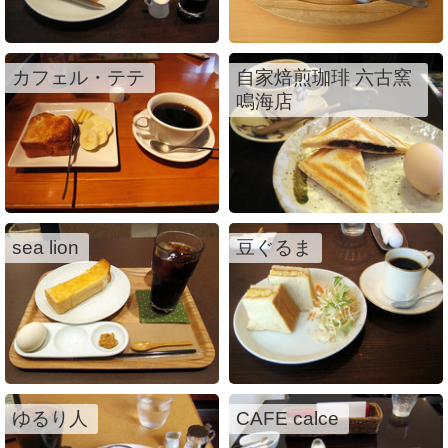
カフェル・テテ
自家焙煎珈琲 六古窯
鳴海店
sea lion
豆ぐるま
ゆるり人
CAFE calce