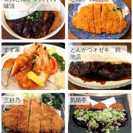
味清
すず家
とんかつオゼキ 鈍
池店
三好乃
気晴亭