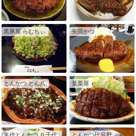
黒豚屋 らむちぃ
矢田かつ
とんかつ とん八
葉栗屋
名代とんかつ 八千代
とんかつ比呂野