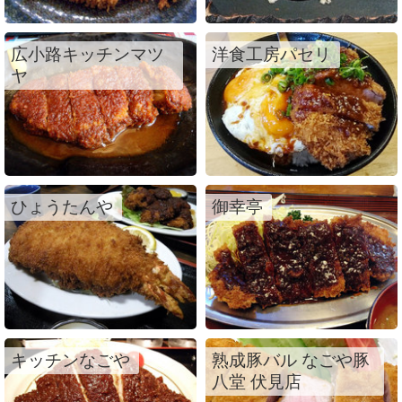
広小路キッチンマツ
洋食工房パセリ
ヤ
ひょうたんや
御幸亭
キッチンなごや
熟成豚バル なごや豚
八堂 伏見店