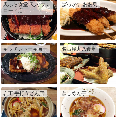
天ぷら食堂 天八 サン
ばっかす おお島
ロード店
キッチントーキョー
名古屋丸八食堂
岩正 手打うどん店
きしめん亭