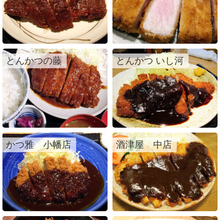
とんかつの藤
とんかつ いし河
かつ雅 小幡店
酒津屋 中店