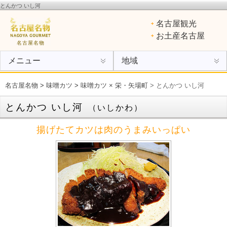
とんかつ いし河
名古屋名物
：ひつまぶし、手羽先、味噌カツ、きしめん、味噌煮込みうどん、エビフライ、あん
名古屋観光
けスパ、小倉トースト、ういろう
お土産名古屋
名古屋名物
メニュー
地域
名古屋名物
>
味噌カツ
>
味噌カツ × 栄・矢場町
> とんかつ いし河
とんかつ いし河
（いしかわ）
揚げたてカツは肉のうまみいっぱい