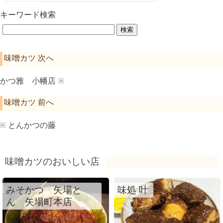
キーワード検索
味噌カツ 次へ
かつ雅 小幡店
味噌カツ 前へ
とんかつの藤
味噌カツのおいしい店
みそかつ 矢場と
味処 叶
ん 矢場町本店