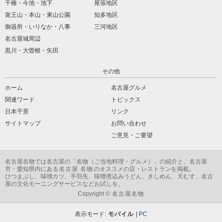
千種・今池・池下
尾張地区
覚王山・本山・東山公園
知多地区
御器所・いりなか・八事
三河地区
名古屋城周辺
黒川・大曽根・矢田
その他
ホーム
名古屋グルメ
関連ワード
トピックス
日本千景
リンク
サイトマップ
お問い合わせ
ご意見・ご要望
名古屋名物
では名古屋の「
名物
（ご当地料理・グルメ）」の紹介と、名古屋
市・愛知県内にある
名古屋 名物
のオススメの店・レストランを掲載。
ひつまぶし、味噌カツ、手羽先、味噌煮込みうどん、きしめん、天むす、名古
屋の文化モーニングサービスなどお試しを。
Copyright ©
名古屋名物
表示モード:
モバイル
|
PC