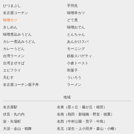
ひつまぶし
手羽先
名古屋コーチン
味噌串カツ
味噌カツ
どて煮
きしめん
味噌おでん
味噌煮込みうどん
とんちゃん
カレー煮込みうどん
あんかけスパ
カレーうどん
モーニング
台湾ラーメン
鉄板スパゲティ
台湾まぜそば
小倉トースト
エビフライ
和菓子
天むす
ういろう
名古屋コーチン親子丼
ラーメン
地域
名古屋駅
名東（星ヶ丘・藤が丘・植田）
伏見・丸の内
名南（熱田・新端橋・野並・徳重）
栄・矢場町
名西（中村公園・荒子・中島）
大須・金山・鶴舞
名北（栄生・上小田井・森山・小幡）