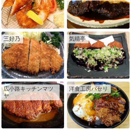
三好乃
気晴亭
広小路キッチンマツ
洋食工房パセリ
ヤ