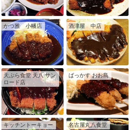
かつ雅 小幡店
酒津屋 中店
天ぷら食堂 天八 サン
ばっかす おお島
ロード店
キッチントーキョー
名古屋丸八食堂