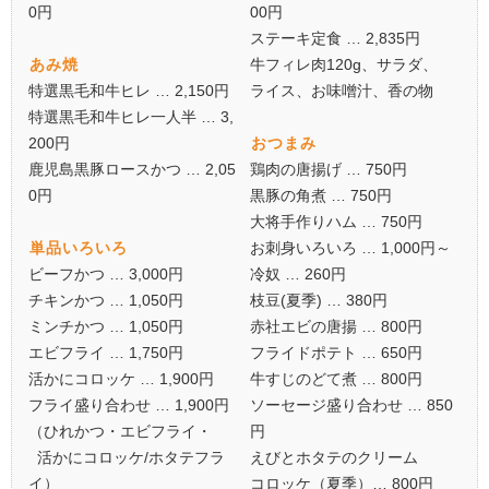
0円
00円
ステーキ定食 … 2,835円
あみ焼
牛フィレ肉120g、サラダ、
特選黒毛和牛ヒレ … 2,150円
ライス、お味噌汁、香の物
特選黒毛和牛ヒレ一人半 … 3,
200円
おつまみ
鹿児島黒豚ロースかつ … 2,05
鶏肉の唐揚げ … 750円
0円
黒豚の角煮 … 750円
大将手作りハム … 750円
単品いろいろ
お刺身いろいろ … 1,000円～
ビーフかつ … 3,000円
冷奴 … 260円
チキンかつ … 1,050円
枝豆(夏季) … 380円
ミンチかつ … 1,050円
赤社エビの唐揚 … 800円
エビフライ … 1,750円
フライドポテト … 650円
活かにコロッケ … 1,900円
牛すじのどて煮 … 800円
フライ盛り合わせ … 1,900円
ソーセージ盛り合わせ … 850
（ひれかつ・エビフライ・
円
活かにコロッケ/ホタテフラ
えびとホタテのクリーム
イ）
コロッケ（夏季）… 800円