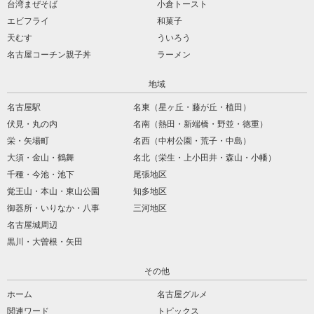
台湾まぜそば
小倉トースト
エビフライ
和菓子
天むす
ういろう
名古屋コーチン親子丼
ラーメン
地域
名古屋駅
名東（星ヶ丘・藤が丘・植田）
伏見・丸の内
名南（熱田・新端橋・野並・徳重）
栄・矢場町
名西（中村公園・荒子・中島）
大須・金山・鶴舞
名北（栄生・上小田井・森山・小幡）
千種・今池・池下
尾張地区
覚王山・本山・東山公園
知多地区
御器所・いりなか・八事
三河地区
名古屋城周辺
黒川・大曽根・矢田
その他
ホーム
名古屋グルメ
関連ワード
トピックス