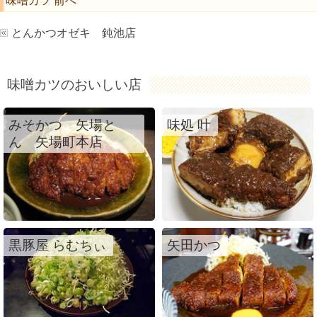
味噌カツ 前へ
とんかつオゼキ 鈍池店
味噌カツのおいしい店
みそかつ 矢場と
味処 叶
ん 矢場町本店
黒豚屋 らむちぃ
矢田かつ