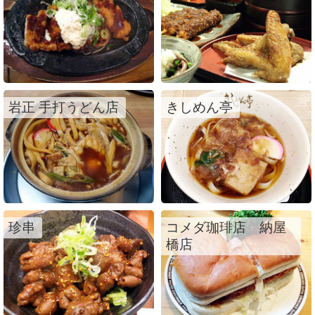
岩正 手打うどん店
きしめん亭
珍串
コメダ珈琲店 納屋
橋店