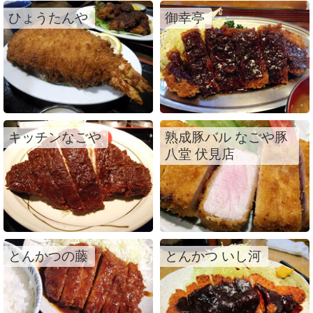
ひょうたんや
御幸亭
キッチンなごや
熟成豚バル なごや豚
八堂 伏見店
とんかつの藤
とんかつ いし河