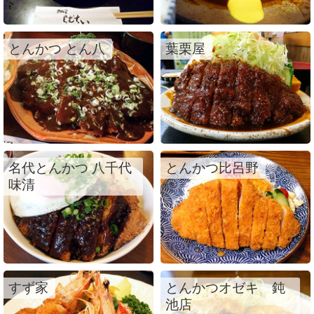
とんかつ とん八
葉栗屋
名代とんかつ 八千代
とんかつ比呂野
味清
すず家
とんかつオゼキ 鈍
池店