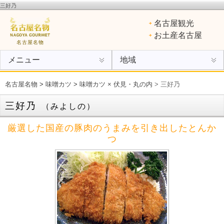
三好乃
名古屋名物
：ひつまぶし、手羽先、味噌カツ、きしめん、味噌煮込みうどん、エビフライ、あん
名古屋観光
けスパ、小倉トースト、ういろう
お土産名古屋
名古屋名物
メニュー
地域
名古屋名物
>
味噌カツ
>
味噌カツ × 伏見・丸の内
> 三好乃
三好乃
（みよしの）
厳選した国産の豚肉のうまみを引き出したとんか
つ