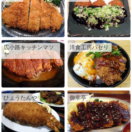
広小路キッチンマツ
洋食工房パセリ
ヤ
ひょうたんや
御幸亭