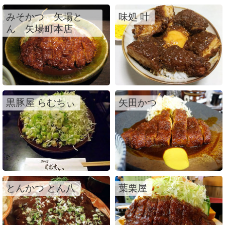
みそかつ 矢場と
味処 叶
ん 矢場町本店
黒豚屋 らむちぃ
矢田かつ
とんかつ とん八
葉栗屋