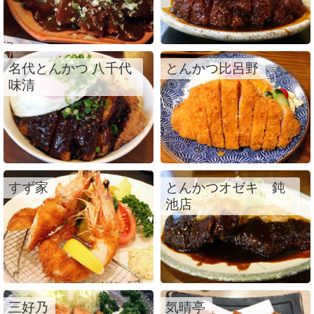
名代とんかつ 八千代
とんかつ比呂野
味清
すず家
とんかつオゼキ 鈍
池店
三好乃
気晴亭