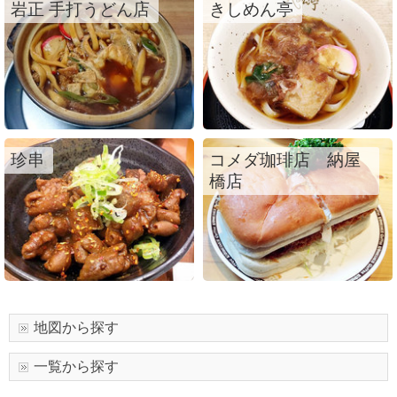
岩正 手打うどん店
きしめん亭
珍串
コメダ珈琲店 納屋
橋店
地図から探す
一覧から探す