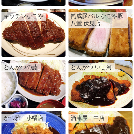
キッチンなごや
熟成豚バル なごや豚
八堂 伏見店
とんかつの藤
とんかつ いし河
かつ雅 小幡店
酒津屋 中店