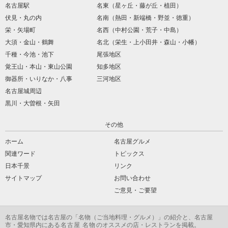
名古屋駅
名東（星ヶ丘・藤が丘・植田）
伏見・丸の内
名南（熱田・新端橋・野並・徳重）
栄・矢場町
名西（中村公園・荒子・中島）
大須・金山・鶴舞
名北（栄生・上小田井・森山・小幡）
千種・今池・池下
尾張地区
覚王山・本山・東山公園
知多地区
御器所・いりなか・八事
三河地区
名古屋城周辺
黒川・大曽根・矢田
その他
ホーム
名古屋グルメ
関連ワード
トピックス
日本千景
リンク
サイトマップ
お問い合わせ
ご意見・ご要望
名古屋名物
では名古屋の「
名物
（ご当地料理・グルメ）」の紹介と、名古屋
市・愛知県内にある
名古屋 名物
のオススメの店・レストランを掲載。