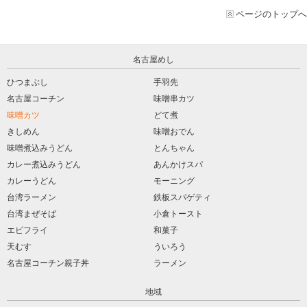
ページのトップへ
名古屋めし
ひつまぶし
手羽先
名古屋コーチン
味噌串カツ
味噌カツ
どて煮
きしめん
味噌おでん
味噌煮込みうどん
とんちゃん
カレー煮込みうどん
あんかけスパ
カレーうどん
モーニング
台湾ラーメン
鉄板スパゲティ
台湾まぜそば
小倉トースト
エビフライ
和菓子
天むす
ういろう
名古屋コーチン親子丼
ラーメン
地域