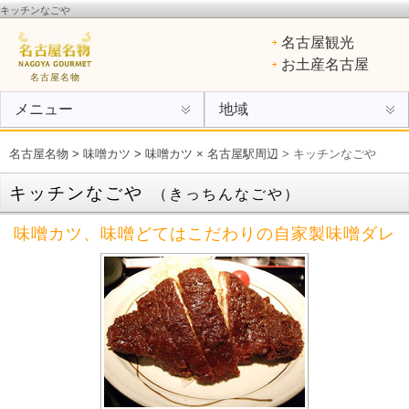
キッチンなごや
名古屋名物
：ひつまぶし、手羽先、味噌カツ、きしめん、味噌煮込みうどん、エビフライ、あん
名古屋観光
けスパ、小倉トースト、ういろう
お土産名古屋
名古屋名物
メニュー
地域
名古屋名物
>
味噌カツ
>
味噌カツ × 名古屋駅周辺
> キッチンなごや
キッチンなごや
（きっちんなごや）
味噌カツ、味噌どてはこだわりの自家製味噌ダレ