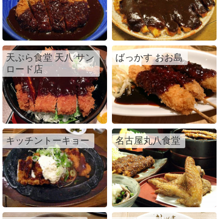
天ぷら食堂 天八 サン
ばっかす おお島
ロード店
キッチントーキョー
名古屋丸八食堂