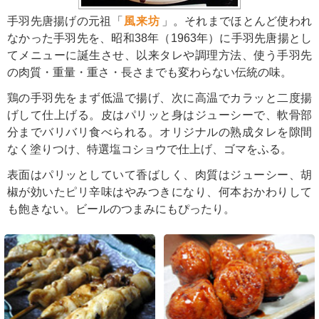
手羽先唐揚げの元祖「
風来坊
」。それまでほとんど使われ
なかった手羽先を、昭和38年（1963年）に手羽先唐揚とし
てメニューに誕生させ、以来タレや調理方法、使う手羽先
の肉質・重量・重さ・長さまでも変わらない伝統の味。
鶏の手羽先をまず低温で揚げ、次に高温でカラッと二度揚
げして仕上げる。皮はパリッと身はジューシーで、軟骨部
分までバリバリ食べられる。オリジナルの熟成タレを隙間
なく塗りつけ、特選塩コショウで仕上げ、ゴマをふる。
表面はパリッとしていて香ばしく、肉質はジューシー、胡
椒が効いたピリ辛味はやみつきになり、何本おかわりして
も飽きない。ビールのつまみにもぴったり。