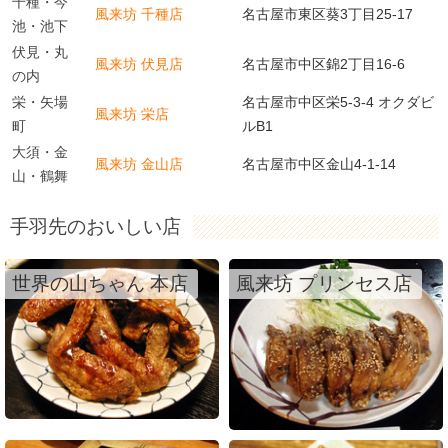
千種・今
風来坊 千種店
名古屋市東区葵3丁目25-17
池・池下
伏見・丸
風来坊 伏見店
名古屋市中区錦2丁目16-6
の内
栄・矢場
名古屋市中区栄5-3-4 オクダビ
風来坊 栄店
町
ルB1
大須・金
風来坊 金山店
名古屋市中区金山4-1-14
山・鶴舞
手羽先のおいしい店
世界の山ちゃん 本店
風来坊 プリンセス店