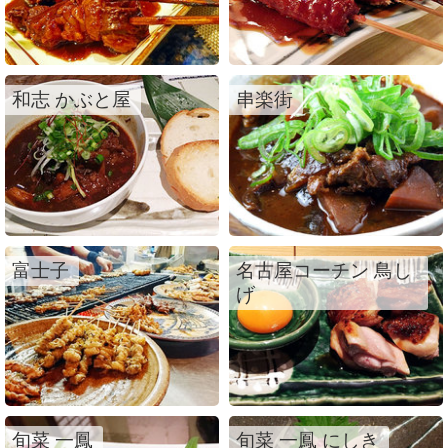
和志 かぶと屋
串楽街
富士子
名古屋コーチン 鳥し
げ
旬菜 一鳳
旬菜 一鳳 にしき