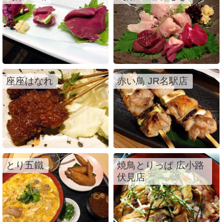
座座はなれ
赤い鳥 JR名駅店
とり五鐵
焼鳥とりっぱ 広小路
伏見店