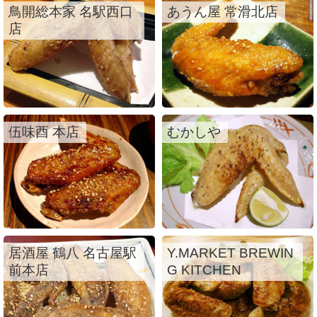
鳥開総本家 名駅西口
あうん屋 常滑北店
店
伍味酉 本店
むかしや
居酒屋 鶴八 名古屋駅
Y.MARKET BREWIN
前本店
G KITCHEN