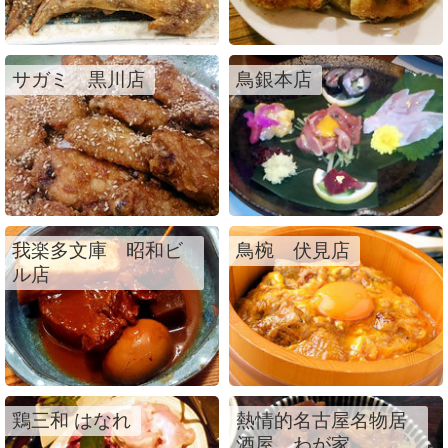
サガミ 黒川店
鳥銀本店
我楽多文庫 昭和ビ
鳥椀 伏見店
ル店
鶏三和 はなれ
熱情的名古屋名物居
酒屋 わが家