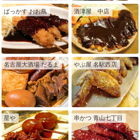
ばっかす おお島
酒津屋 中店
名古屋大酒場 だるま
やぶ屋 名駅西店
星や
串かつ 青山七丁目