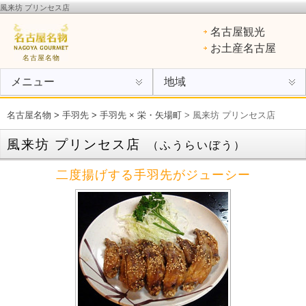
風来坊 プリンセス店
名古屋名物
：ひつまぶし、手羽先、味噌カツ、きしめん、味噌煮込みうどん、エビフライ、あん
名古屋観光
けスパ、小倉トースト、ういろう
お土産名古屋
名古屋名物
メニュー
地域
名古屋名物
>
手羽先
>
手羽先 × 栄・矢場町
> 風来坊 プリンセス店
風来坊 プリンセス店
（ふうらいぼう）
二度揚げする手羽先がジューシー