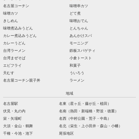
名古屋コーチン
味噌串カツ
味噌カツ
どて煮
きしめん
味噌おでん
味噌煮込みうどん
とんちゃん
カレー煮込みうどん
あんかけスパ
カレーうどん
モーニング
台湾ラーメン
鉄板スパゲティ
台湾まぜそば
小倉トースト
エビフライ
和菓子
天むす
ういろう
名古屋コーチン親子丼
ラーメン
地域
名古屋駅
名東（星ヶ丘・藤が丘・植田）
伏見・丸の内
名南（熱田・新端橋・野並・徳重）
栄・矢場町
名西（中村公園・荒子・中島）
大須・金山・鶴舞
名北（栄生・上小田井・森山・小幡）
千種・今池・池下
尾張地区