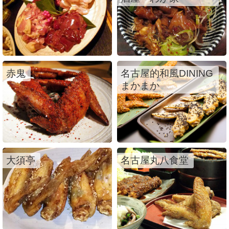
赤鬼
名古屋的和風DINING
まかまか
大須亭
名古屋丸八食堂