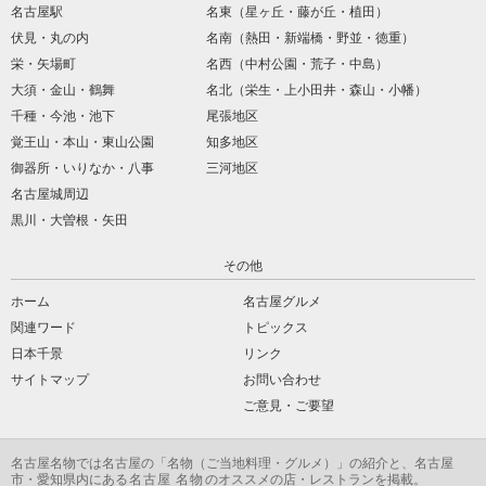
名古屋駅
名東（星ヶ丘・藤が丘・植田）
伏見・丸の内
名南（熱田・新端橋・野並・徳重）
栄・矢場町
名西（中村公園・荒子・中島）
大須・金山・鶴舞
名北（栄生・上小田井・森山・小幡）
千種・今池・池下
尾張地区
覚王山・本山・東山公園
知多地区
御器所・いりなか・八事
三河地区
名古屋城周辺
黒川・大曽根・矢田
その他
ホーム
名古屋グルメ
関連ワード
トピックス
日本千景
リンク
サイトマップ
お問い合わせ
ご意見・ご要望
名古屋名物
では名古屋の「
名物
（ご当地料理・グルメ）」の紹介と、名古屋
市・愛知県内にある
名古屋 名物
のオススメの店・レストランを掲載。