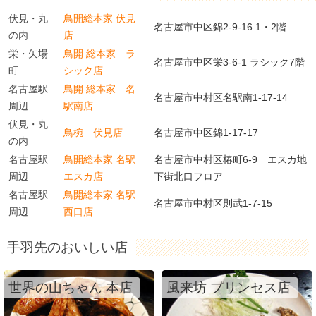
伏見・丸
鳥開総本家 伏見
名古屋市中区錦2-9-16 1・2階
の内
店
栄・矢場
鳥開 総本家 ラ
名古屋市中区栄3-6-1 ラシック7階
町
シック店
名古屋駅
鳥開 総本家 名
名古屋市中村区名駅南1-17-14
周辺
駅南店
伏見・丸
鳥椀 伏見店
名古屋市中区錦1-17-17
の内
名古屋駅
鳥開総本家 名駅
名古屋市中村区椿町6-9 エスカ地
周辺
エスカ店
下街北口フロア
名古屋駅
鳥開総本家 名駅
名古屋市中村区則武1-7-15
周辺
西口店
手羽先のおいしい店
世界の山ちゃん 本店
風来坊 プリンセス店