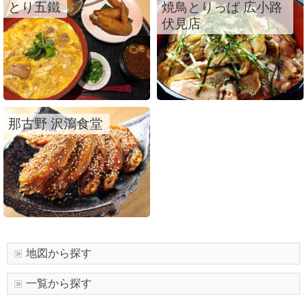
とり五鐵
焼鳥とりっぱ 広小路
伏見店
那古野 沢瀉食堂
地図から探す
一覧から探す