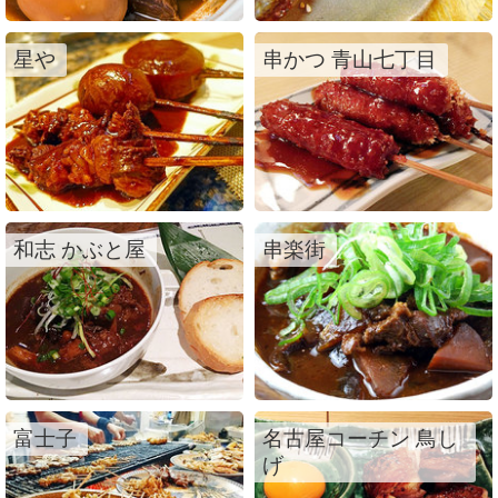
星や
串かつ 青山七丁目
和志 かぶと屋
串楽街
富士子
名古屋コーチン 鳥し
げ