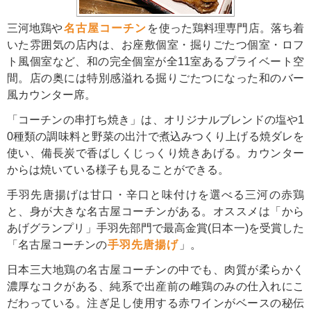
三河地鶏や
名古屋コーチン
を使った鶏料理専門店。落ち着
いた雰囲気の店内は、お座敷個室・掘りごたつ個室・ロフ
ト風個室など、和の完全個室が全11室あるプライベート空
間。店の奥には特別感溢れる掘りごたつになった和のバー
風カウンター席。
「コーチンの串打ち焼き」は、オリジナルブレンドの塩や1
0種類の調味料と野菜の出汁で煮込みつくり上げる焼ダレを
使い、備長炭で香ばしくじっくり焼きあげる。カウンター
からは焼いている様子も見ることができる。
手羽先唐揚げは甘口・辛口と味付けを選べる三河の赤鶏
と、身が大きな名古屋コーチンがある。オススメは「から
あげグランプリ」手羽先部門で最高金賞(日本一)を受賞した
「名古屋コーチンの
手羽先唐揚げ
」。
日本三大地鶏の名古屋コーチンの中でも、肉質が柔らかく
濃厚なコクがある、純系で出産前の雌鶏のみの仕入れにこ
だわっている。注ぎ足し使用する赤ワインがベースの秘伝