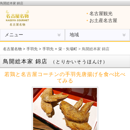
鳥開総本家 錦店
名古屋名物
：ひつまぶし、手羽先、味噌カツ、きしめん、味噌煮込みうどん、エビフライ、あん
名古屋観光
けスパ、小倉トースト、ういろう
お土産名古屋
名古屋名物
メニュー
地域
名古屋名物
>
手羽先
>
手羽先 × 栄・矢場町
> 鳥開総本家 錦店
鳥開総本家 錦店
（とりかいそうほんけ）
若鶏と名古屋コーチンの手羽先唐揚げを食べ比べ
てみる