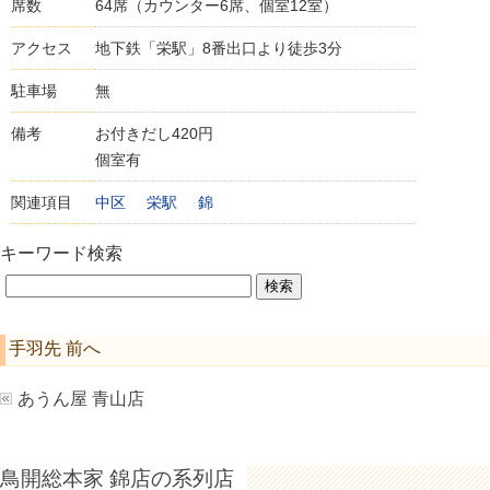
席数
64席（カウンター6席、個室12室）
アクセス
地下鉄「栄駅」8番出口より徒歩3分
駐車場
無
備考
お付きだし420円
個室有
関連項目
中区
栄駅
錦
キーワード検索
手羽先 前へ
あうん屋 青山店
鳥開総本家 錦店の系列店