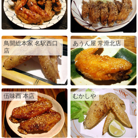
鳥開総本家 名駅西口
あうん屋 常滑北店
店
伍味酉 本店
むかしや