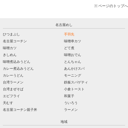
ページのトップへ
名古屋めし
ひつまぶし
手羽先
名古屋コーチン
味噌串カツ
味噌カツ
どて煮
きしめん
味噌おでん
味噌煮込みうどん
とんちゃん
カレー煮込みうどん
あんかけスパ
カレーうどん
モーニング
台湾ラーメン
鉄板スパゲティ
台湾まぜそば
小倉トースト
エビフライ
和菓子
天むす
ういろう
名古屋コーチン親子丼
ラーメン
地域