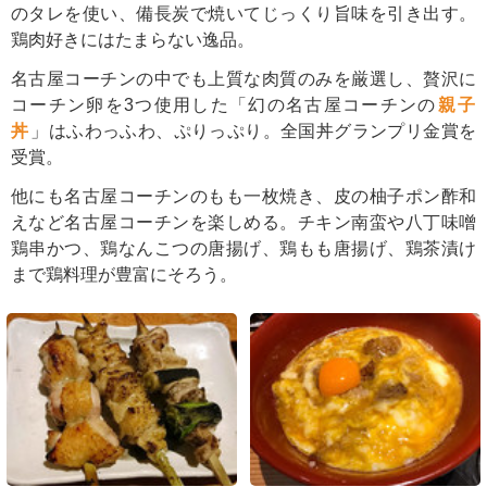
のタレを使い、備長炭で焼いてじっくり旨味を引き出す。
鶏肉好きにはたまらない逸品。
名古屋コーチンの中でも上質な肉質のみを厳選し、贅沢に
コーチン卵を3つ使用した「幻の名古屋コーチンの
親子
丼
」はふわっふわ、ぷりっぷり。全国丼グランプリ金賞を
受賞。
他にも名古屋コーチンのもも一枚焼き、皮の柚子ポン酢和
えなど名古屋コーチンを楽しめる。チキン南蛮や八丁味噌
鶏串かつ、鶏なんこつの唐揚げ、鶏もも唐揚げ、鶏茶漬け
まで鶏料理が豊富にそろう。