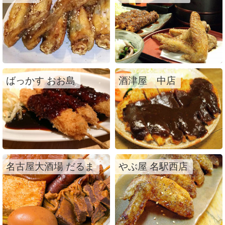
ばっかす おお島
酒津屋 中店
名古屋大酒場 だるま
やぶ屋 名駅西店