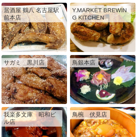
居酒屋 鶴八 名古屋駅
Y.MARKET BREWIN
前本店
G KITCHEN
サガミ 黒川店
鳥銀本店
我楽多文庫 昭和ビ
鳥椀 伏見店
ル店