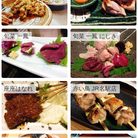
旬菜 一鳳
旬菜 一鳳 にしき
座座はなれ
赤い鳥 JR名駅店