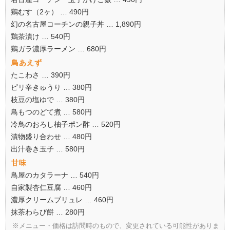
鶏むす（2ヶ） … 490円
幻の名古屋コーチンの親子丼 … 1,890円
鶏茶漬け … 540円
鶏ガラ濃厚ラーメン … 680円
鳥あえず
たこわさ … 390円
ピリ辛きゅうり … 380円
枝豆の塩ゆで … 380円
鳥もつのどて煮 … 580円
冷鳥のおろし柚子ポン酢 … 520円
漬物盛り合わせ … 480円
出汁巻き玉子 … 580円
甘味
鳥屋のカタラーナ … 540円
自家製杏仁豆腐 … 460円
濃厚クリームブリュレ … 460円
抹茶わらび餅 … 280円
※メニュー・価格は訪問時のもので、変更されている可能性がありま