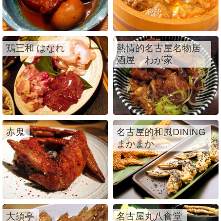
鶏三和 はなれ
熱情的名古屋名物居
酒屋 わが家
赤鬼
名古屋的和風DINING
まかまか
大須亭
名古屋丸八食堂