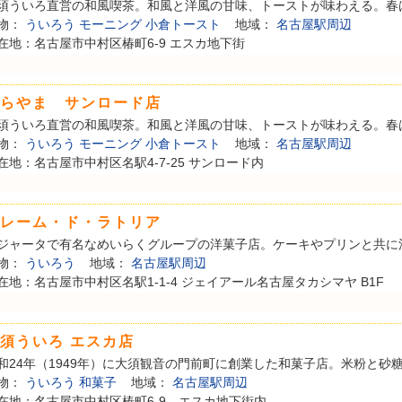
須ういろ直営の和風喫茶。和風と洋風の甘味、トーストが味わえる。春はあ
物：
ういろう
モーニング
小倉トースト
地域：
名古屋駅周辺
在地：名古屋市中村区椿町6-9 エスカ地下街
らやま サンロード店
須ういろ直営の和風喫茶。和風と洋風の甘味、トーストが味わえる。春はあ
物：
ういろう
モーニング
小倉トースト
地域：
名古屋駅周辺
在地：名古屋市中村区名駅4-7-25 サンロード内
レーム・ド・ラトリア
ジャータで有名なめいらくグループの洋菓子店。ケーキやプリンと共に洋風
物：
ういろう
地域：
名古屋駅周辺
在地：名古屋市中村区名駅1-1-4 ジェイアール名古屋タカシマヤ B1F
須ういろ エスカ店
和24年（1949年）に大須観音の門前町に創業した和菓子店。米粉と砂糖を
物：
ういろう
和菓子
地域：
名古屋駅周辺
在地：名古屋市中村区椿町6-9 エスカ地下街内