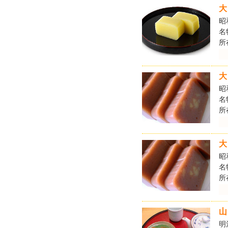
大
昭
名
所
大
昭
名
所
大
昭
名
所
山
明