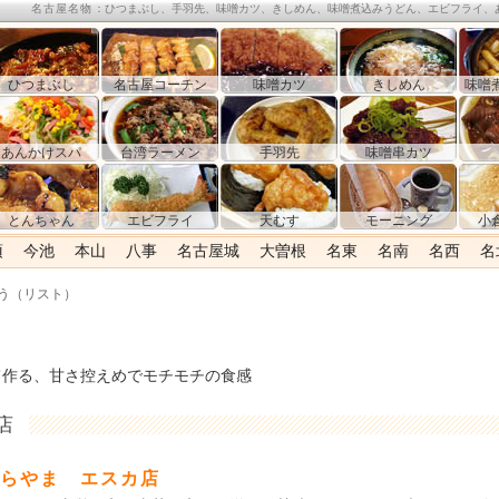
名古屋名物
：ひつまぶし、手羽先、味噌カツ、きしめん、味噌煮込みうどん、エビフライ、
ひつまぶし
名古屋コーチン
味噌カツ
きしめん
味噌
あんかけスパ
台湾ラーメン
手羽先
味噌串カツ
とんちゃん
エビフライ
天むす
モーニング
小
須
今池
本山
八事
名古屋城
大曽根
名東
名南
名西
名
ろう（リスト）
て作る、甘さ控えめでモチモチの食感
店
らやま エスカ店