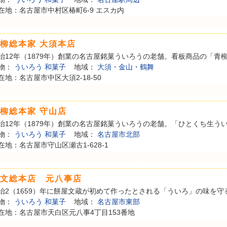
在地：名古屋市中村区椿町6-9 エスカ内
柳総本家 大須本店
治12年（1879年）創業の名古屋銘菓ういろうの老舗。看板商品の「青柳う
物：
ういろう
和菓子
地域：
大須・金山・鶴舞
在地：名古屋市中区大須2-18-50
柳総本家 守山店
治12年（1879年）創業の名古屋銘菓ういろうの老舗。「ひとくち生ういろ
物：
ういろう
和菓子
地域：
名古屋市北部
在地：名古屋市守山区瀬古1-628-1
文総本店 元八事店
治2（1659）年に餅屋文蔵が初めて作ったとされる「ういろ」の味を守る
物：
ういろう
和菓子
地域：
名古屋市東部
在地：名古屋市天白区元八事4丁目153番地