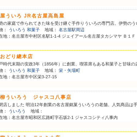
屋ういろ JR名古屋高島屋
勢の家庭で作られてきた味を受け継ぐ手作りういろの専門店。伊勢のういろ
物：
ういろう
和菓子
地域：
名古屋駅周辺
在地：名古屋市中村区名駅1-1-4 ジェイアール名古屋タカシマヤ Ｂ１Ｆ
おどり總本店
戸時代末期の安政3年（1856年）に創業、喫茶席もある和菓子と甘味の店
物：
ういろう
和菓子
地域：
栄・矢場町
在地：名古屋市中区栄3-27-15
柳ういろう ジャスコ八事店
閉店しました 明治12年創業の名古屋銘菓ういろうの老舗。人気商品は手軽
物：
ういろう
地域：
在地：名古屋市昭和区広路町字石坂2-1 ジャスコシティ八事内