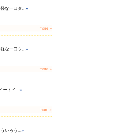
な一口タ...
»
more »
な一口タ...
»
more »
ートイ...
»
more »
いろう...
»