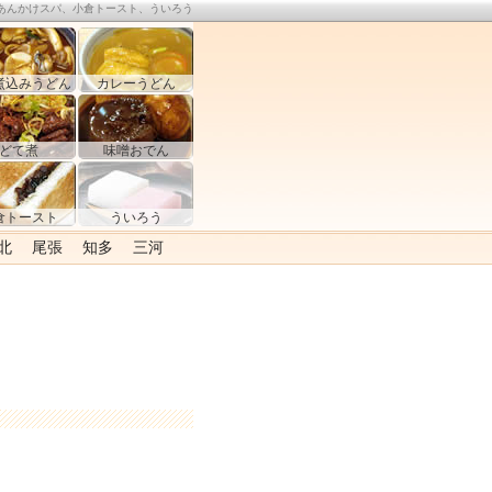
あんかけスパ、小倉トースト、ういろう
煮込みうどん
カレーうどん
どて煮
味噌おでん
倉トースト
ういろう
北
尾張
知多
三河