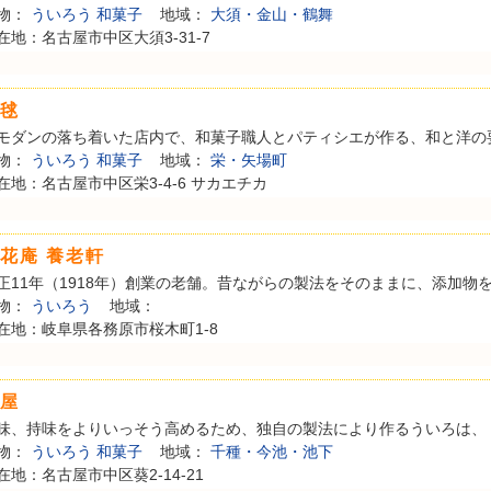
物：
ういろう
和菓子
地域：
大須・金山・鶴舞
在地：名古屋市中区大須3-31-7
毬
モダンの落ち着いた店内で、和菓子職人とパティシエが作る、和と洋の要素
物：
ういろう
和菓子
地域：
栄・矢場町
在地：名古屋市中区栄3-4-6 サカエチカ
花庵 養老軒
正11年（1918年）創業の老舗。昔ながらの製法をそのままに、添加物を加
物：
ういろう
地域：
在地：岐阜県各務原市桜木町1-8
屋
味、持味をよりいっそう高めるため、独自の製法により作るういろは、「味
物：
ういろう
和菓子
地域：
千種・今池・池下
在地：名古屋市中区葵2-14-21