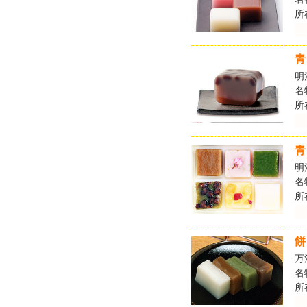
所
青
明
名
所
青
明
名
所
餅
万
名
所