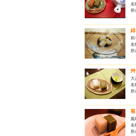
名
所
緋
和
名
所
艸
大
名
所
菊
風
名
所