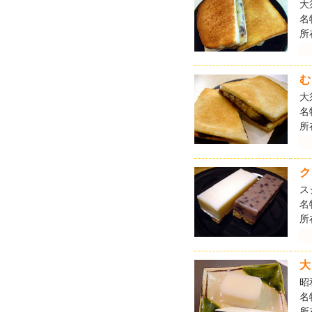
大
名
所
む
大
名
所
ク
ス
名
所
大
昭
名
所