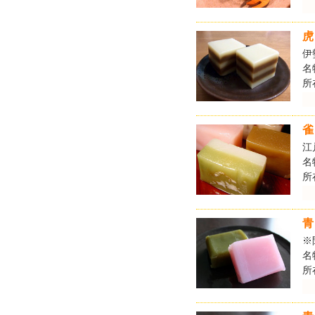
虎
伊
名
所
雀
江
名
所
青
※
名
所