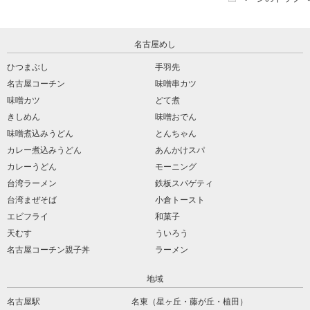
名古屋めし
ひつまぶし
手羽先
名古屋コーチン
味噌串カツ
味噌カツ
どて煮
きしめん
味噌おでん
味噌煮込みうどん
とんちゃん
カレー煮込みうどん
あんかけスパ
カレーうどん
モーニング
台湾ラーメン
鉄板スパゲティ
台湾まぜそば
小倉トースト
エビフライ
和菓子
天むす
ういろう
名古屋コーチン親子丼
ラーメン
地域
名古屋駅
名東（星ヶ丘・藤が丘・植田）