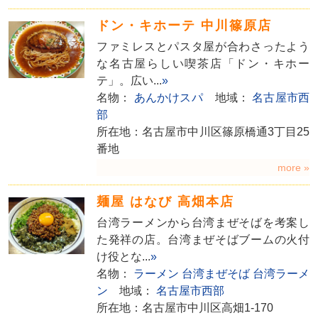
ドン・キホーテ 中川篠原店
ファミレスとパスタ屋が合わさったよう
な名古屋らしい喫茶店「ドン・キホー
テ」。広い...
»
名物：
あんかけスパ
地域：
名古屋市西
部
所在地：名古屋市中川区篠原橋通3丁目25
番地
more »
麺屋 はなび 高畑本店
台湾ラーメンから台湾まぜそばを考案し
た発祥の店。台湾まぜそばブームの火付
け役とな...
»
名物：
ラーメン
台湾まぜそば
台湾ラーメ
ン
地域：
名古屋市西部
所在地：名古屋市中川区高畑1-170