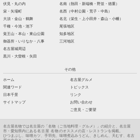
伏見・丸の内
名南（熱田・新端橋・野並・徳重）
栄・矢場町
名西（中村公園・荒子・中島）
大須・金山・鶴舞
名北（栄生・上小田井・森山・小幡）
千種・今池・池下
尾張地区
覚王山・本山・東山公園
知多地区
御器所・いりなか・八事
三河地区
名古屋城周辺
黒川・大曽根・矢田
その他
ホーム
名古屋グルメ
関連ワード
トピックス
日本千景
リンク
サイトマップ
お問い合わせ
ご意見・ご要望
名古屋名物
では名古屋の「
名物
（ご当地料理・グルメ）」の紹介と、名古屋
市・愛知県内にある
名古屋 名物
のオススメの店・レストランを掲載。
ひつまぶし、味噌カツ、手羽先、味噌煮込みうどん、きしめん、天むす、名古