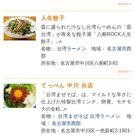
more »
人生餃子
皿に盛られた汁なし台湾らーめんの「皿
台湾」が有名な餃子屋「八剱ROCK人生
餃子」...
»
名物：
台湾ラーメン
地域：
名古屋市西
部
所在地：名古屋市中川区八剱町3-61
more »
てっぺん 中川 分店
「台湾まぜそば」は、マイルドな辛さに
仕上げた特製台湾ミンチ、卵黄、モチモ
チの全粒...
»
名物：
台湾まぜそば
台湾ラーメン
地
域：
名古屋市西部
所在地：名古屋市中川区一色新町2-1901-