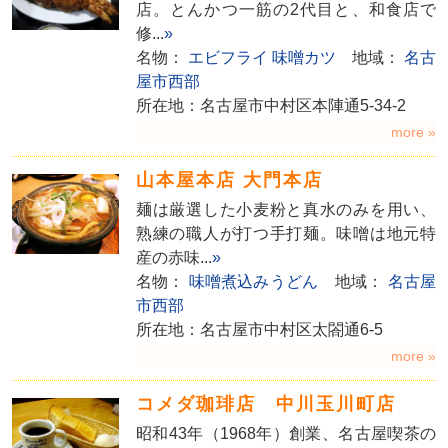
店。とんかつ一筋の2代目と、和食店で
修...
»
名物：
エビフライ
味噌カツ
地域：
名古
屋市西部
所在地：名古屋市中村区本陣通5-34-2
more »
山本屋本店 大門本店
麺は厳選した小麦粉と真水のみを用い、
熟練の職人が打つ手打麺。味噌は地元特
産の赤味...
»
名物：
味噌煮込みうどん
地域：
名古屋
市西部
所在地：名古屋市中村区太閤通6-5
more »
コメダ珈琲店 中川玉川町店
昭和43年（1968年）創業、名古屋喫茶の