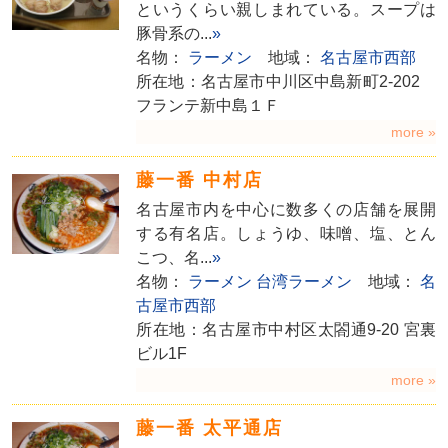
というくらい親しまれている。スープは
豚骨系の...
»
名物：
ラーメン
地域：
名古屋市西部
所在地：名古屋市中川区中島新町2-202
フランテ新中島１Ｆ
more »
藤一番 中村店
名古屋市内を中心に数多くの店舗を展開
する有名店。しょうゆ、味噌、塩、とん
こつ、名...
»
名物：
ラーメン
台湾ラーメン
地域：
名
古屋市西部
所在地：名古屋市中村区太閤通9-20 宮裏
ビル1F
more »
藤一番 太平通店