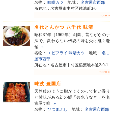
名物：
味噌カツ
地域：
名古屋市西部
所在地：名古屋市中村区鈍池町3-6
more »
名代とんかつ 八千代 味清
昭和37年（1962年）創業、昔ながらの手
法で、変わらない伝統の味を受け継ぐ老
舗...
»
名物：
エビフライ
味噌カツ
地域：
名古
屋市西部
所在地：名古屋市中村区稲葉地本通2-9-1
more »
味波 豊国店
天然鰻のように脂がよくのって甘い香り
と甘味がある幻の鰻「共水うなぎ」を名
古屋で唯...
»
名物：
ひつまぶし
地域：
名古屋市西部