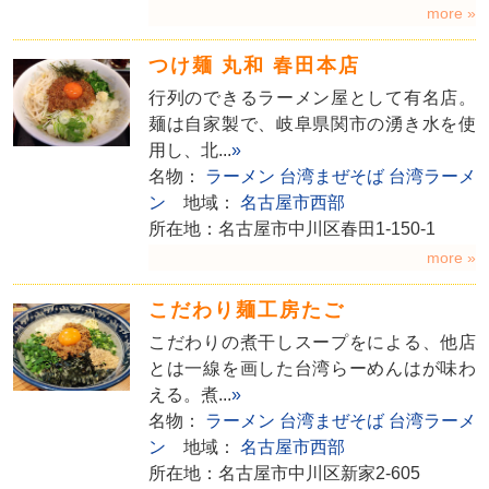
more »
つけ麺 丸和 春田本店
行列のできるラーメン屋として有名店。
麺は自家製で、岐阜県関市の湧き水を使
用し、北...
»
名物：
ラーメン
台湾まぜそば
台湾ラーメ
ン
地域：
名古屋市西部
所在地：名古屋市中川区春田1-150-1
more »
こだわり麺工房たご
こだわりの煮干しスープをによる、他店
とは一線を画した台湾らーめんはが味わ
える。煮...
»
名物：
ラーメン
台湾まぜそば
台湾ラーメ
ン
地域：
名古屋市西部
所在地：名古屋市中川区新家2-605