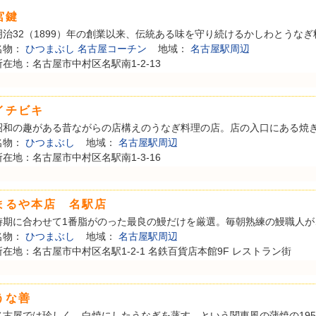
宮鍵
明治32（1899）年の創業以来、伝統ある味を守り続けるかしわとうなぎ料
名物：
ひつまぶし
名古屋コーチン
地域：
名古屋駅周辺
所在地：名古屋市中村区名駅南1-2-13
イチビキ
昭和の趣がある昔ながらの店構えのうなぎ料理の店。店の入口にある焼き場
名物：
ひつまぶし
地域：
名古屋駅周辺
所在地：名古屋市中村区名駅南1-3-16
まるや本店 名駅店
時期に合わせて1番脂がのった最良の鰻だけを厳選。毎朝熟練の鰻職人が、
名物：
ひつまぶし
地域：
名古屋駅周辺
所在地：名古屋市中村区名駅1-2-1 名鉄百貨店本館9F レストラン街
うな善
名古屋では珍しく、白焼にしたうなぎを蒸す、という関東風の蒲焼の1957