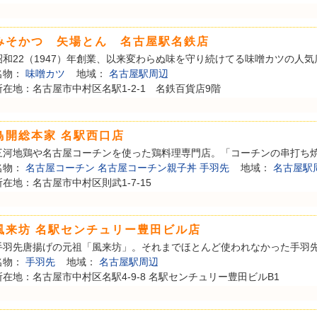
みそかつ 矢場とん 名古屋駅名鉄店
昭和22（1947）年創業、以来変わらぬ味を守り続けてる味噌カツの人気店
名物：
味噌カツ
地域：
名古屋駅周辺
所在地：名古屋市中村区名駅1-2-1 名鉄百貨店9階
鳥開総本家 名駅西口店
三河地鶏や名古屋コーチンを使った鶏料理専門店。「コーチンの串打ち焼き
名物：
名古屋コーチン
名古屋コーチン親子丼
手羽先
地域：
名古屋駅
所在地：名古屋市中村区則武1-7-15
風来坊 名駅センチュリー豊田ビル店
手羽先唐揚げの元祖「風来坊」。それまでほとんど使われなかった手羽先を、
名物：
手羽先
地域：
名古屋駅周辺
所在地：名古屋市中村区名駅4-9-8 名駅センチュリー豊田ビルB1