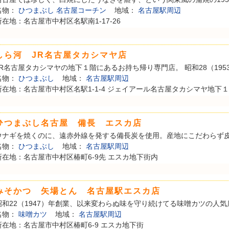
名物：
ひつまぶし
名古屋コーチン
地域：
名古屋駅周辺
所在地：名古屋市中村区名駅南1-17-26
しら河 JR名古屋タカシマヤ店
JR名古屋タカシマヤの地下１階にあるお持ち帰り専門店。 昭和28（1953）
名物：
ひつまぶし
地域：
名古屋駅周辺
所在地：名古屋市中村区名駅1-1-4 ジェイアール名古屋タカシマヤ地下
ひつまぶし名古屋 備長 エスカ店
ウナギを焼くのに、遠赤外線を発する備長炭を使用。産地にこだわらず皮が
名物：
ひつまぶし
地域：
名古屋駅周辺
所在地：名古屋市中村区椿町6-9先 エスカ地下街内
みそかつ 矢場とん 名古屋駅エスカ店
昭和22（1947）年創業、以来変わらぬ味を守り続けてる味噌カツの人気店
名物：
味噌カツ
地域：
名古屋駅周辺
所在地：名古屋市中村区椿町6-9 エスカ地下街