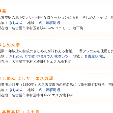
華苑
名古屋駅の地下街という便利なロケーションにある「きしめん・そば 華苑
名物：
きしめん
地域：
名古屋駅周辺
所在地：名古屋市中村区名駅4-5-26 ユニモール地下街
きしめん亭
創業90年以上の伝統のきしめんが味わえる老舗。一番ダシのみを使用した、
名物：
きしめん
どて煮
味噌おでん
味噌カツ
地域：
名古屋駅周辺
所在地：名古屋市中村区椿町6-9 エスカ地下街
きしめん よしだ エスカ店
創業明治23年（1890年）の名古屋市内の有名店にも麺を卸す製麺所「吉田
名物：
きしめん
地域：
名古屋駅周辺
所在地：名古屋市中村区椿町1-22 エスカ地下街
山本屋本店 エスカ店