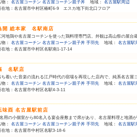
名物：
名古屋コーチン
名古屋コーチン親子丼
地域：
名古屋駅周辺
所在地：名古屋市中村区椿町6-9 エスカ地下街北口フロア
鳥開 総本家 名駅南店
三河地鶏や名古屋コーチンを使った鶏料理専門店。外観は高山祭の屋台蔵を
名物：
名古屋コーチン
名古屋コーチン親子丼
手羽先
地域：
名古屋駅
所在地：名古屋市中村区名駅南1-17-14
樞 名駅店
落ち着いた音楽の流れる江戸時代の宿場を再現した店内で、純系名古屋コー
名物：
名古屋コーチン
名古屋コーチン親子丼
手羽先
地域：
名古屋駅
所在地：名古屋市中村区名駅4-3-11
伍味酉 名古屋駅前店
4名用の小個室から80名入る宴会座敷まで席があり、名古屋料理と地酒が楽
名物：
名古屋コーチン
名古屋コーチン親子丼
手羽先
地域：
名古屋駅
所在地：名古屋市中村区名駅3-18-6