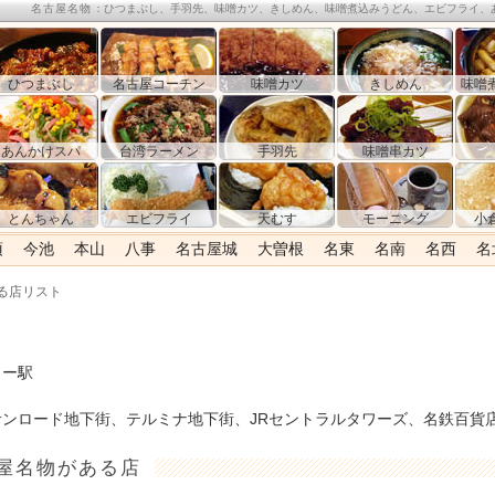
名古屋名物
：ひつまぶし、手羽先、味噌カツ、きしめん、味噌煮込みうどん、エビフライ、
ひつまぶし
名古屋コーチン
味噌カツ
きしめん
味噌
あんかけスパ
台湾ラーメン
手羽先
味噌串カツ
とんちゃん
エビフライ
天むす
モーニング
小
須
今池
本山
八事
名古屋城
大曽根
名東
名南
名西
名
る店リスト
ター駅
ンロード地下街、テルミナ地下街、JRセントラルタワーズ、名鉄百貨
屋名物がある店