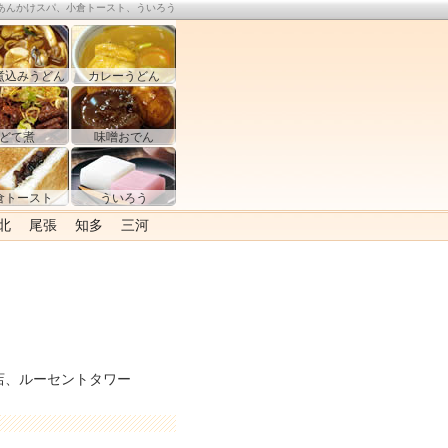
あんかけスパ、小倉トースト、ういろう
煮込みうどん
カレーうどん
どて煮
味噌おでん
倉トースト
ういろう
北
尾張
知多
三河
店、ルーセントタワー