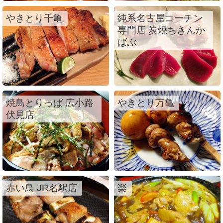
やきとり千亀
純系名古屋コーチン
専門店 炭焼ちきんか
ばぶ
焼鳥とりっぱ 広小路
やきとり万亀
伏見店
赤い鳥 JR名駅店
楽