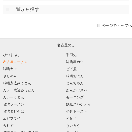
一覧から探す
ページのトップへ
名古屋めし
ひつまぶし
手羽先
名古屋コーチン
味噌串カツ
味噌カツ
どて煮
きしめん
味噌おでん
味噌煮込みうどん
とんちゃん
カレー煮込みうどん
あんかけスパ
カレーうどん
モーニング
台湾ラーメン
鉄板スパゲティ
台湾まぜそば
小倉トースト
エビフライ
和菓子
天むす
ういろう