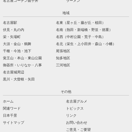
名古屋コーチン親子丼
ラーメン
地域
名古屋駅
名東（星ヶ丘・藤が丘・植田）
伏見・丸の内
名南（熱田・新端橋・野並・徳重）
栄・矢場町
名西（中村公園・荒子・中島）
大須・金山・鶴舞
名北（栄生・上小田井・森山・小幡）
千種・今池・池下
尾張地区
覚王山・本山・東山公園
知多地区
御器所・いりなか・八事
三河地区
名古屋城周辺
黒川・大曽根・矢田
その他
ホーム
名古屋グルメ
関連ワード
トピックス
日本千景
リンク
サイトマップ
お問い合わせ
ご意見・ご要望