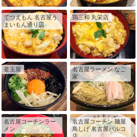
てつえもん 名古屋う
鶏三和 丸栄店
まいもん通り店
釜玉屋
名古屋ラーメン なご
家
名古屋コーチンラー
名古屋コーチン 麺屋
メン
鳥しげ 名古屋パルコ
店