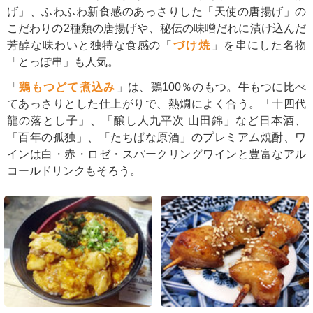
げ」、ふわふわ新食感のあっさりした「天使の唐揚げ」の
こだわりの2種類の唐揚げや、秘伝の味噌だれに漬け込んだ
芳醇な味わいと独特な食感の「
づけ焼
」を串にした名物
「とっぽ串」も人気。
「
鶏もつどて煮込み
」は、鶏100％のもつ。牛もつに比べ
てあっさりとした仕上がりで、熱燗によく合う。「十四代
龍の落とし子」、「醸し人九平次 山田錦」など日本酒、
「百年の孤独」、「たちばな原酒」のプレミアム焼酎、ワ
インは白・赤・ロゼ・スパークリングワインと豊富なアル
コールドリンクもそろう。