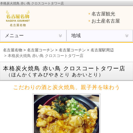
本格炭火焼鳥 赤い鳥 クロスコートタワー店
名古屋名物
：ひつまぶし、手羽先、味噌カツ、きしめん、味噌煮込みうどん、エビフライ、あん
名古屋観光
けスパ、小倉トースト、ういろう
お土産名古屋
名古屋名物
メニュー
地域
名古屋名物
>
名古屋コーチン
>
名古屋コーチン × 名古屋駅周辺
> 本格炭火焼鳥 赤い鳥 クロスコートタワー店
本格炭火焼鳥 赤い鳥 クロスコートタワー店
（ほんかくすみびやきとり あかいとり）
こだわりの酒と炭火焼鳥、親子丼を味わう