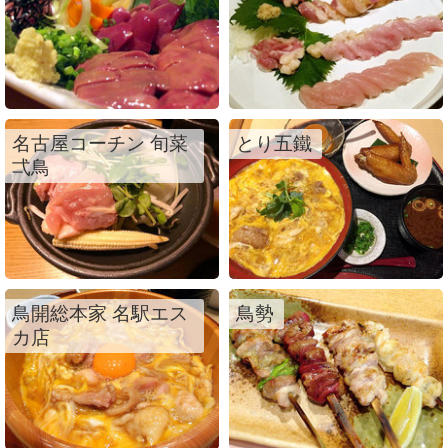
名古屋コーチン 旬菜
とり五鐵
弌鳥
鳥開総本家 名駅エス
鳥勢
カ店