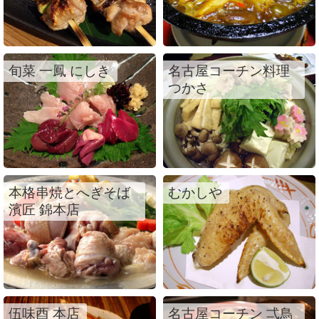
旬菜 一鳳 にしき
名古屋コーチン料理
つかさ
本格串焼とへぎそば
むかしや
濱匠 錦本店
伍味酉 本店
名古屋コーチン 弌鳥