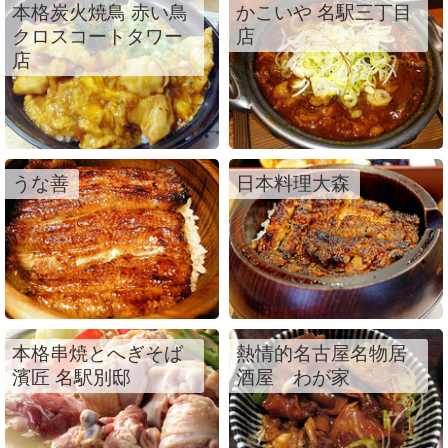
本格炭火焼鳥 赤い鳥
かこいや 名駅三丁目
クロスコートタワー
店
店
うな善
日本料理大森
本格串焼とへぎそば
熱情的名古屋名物居
濱匠 名駅別邸
酒屋 わが家