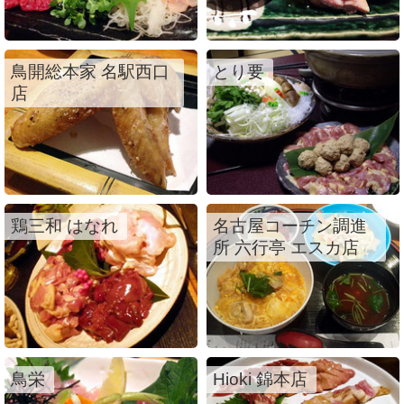
鳥開総本家 名駅西口
とり要
店
鶏三和 はなれ
名古屋コーチン調進
所 六行亭 エスカ店
鳥栄
Hioki 錦本店