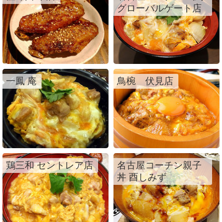
グローバルゲート店
一鳳 庵
鳥椀 伏見店
鶏三和 セントレア店
名古屋コーチン親子
丼 酉しみず