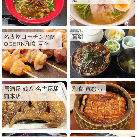
名古屋コーチンとM
宮鍵
ODERN和食 互坐
居酒屋 鶴八 名古屋駅
和食 竜むら
前本店