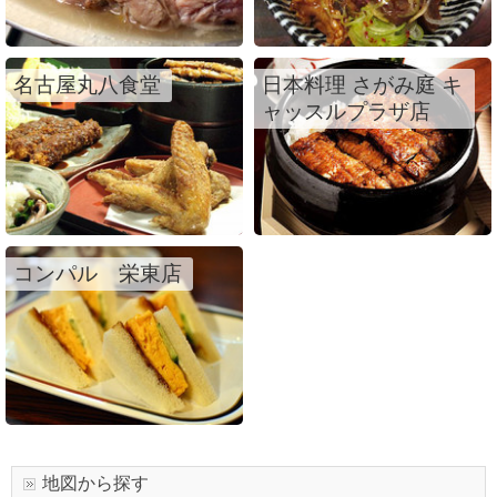
名古屋丸八食堂
日本料理 さがみ庭 キ
ャッスルプラザ店
コンパル 栄東店
地図から探す