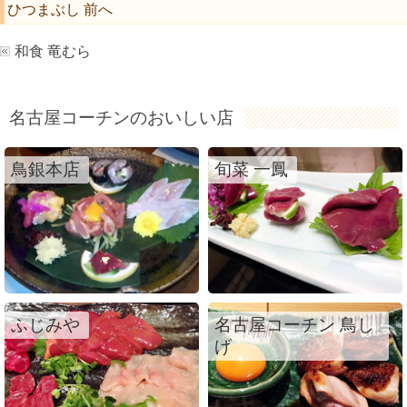
ひつまぶし 前へ
和食 竜むら
名古屋コーチンのおいしい店
鳥銀本店
旬菜 一鳳
ふじみや
名古屋コーチン 鳥し
げ