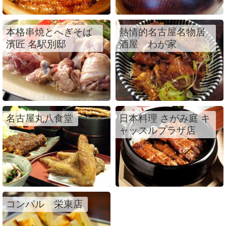
本格串焼とへぎそば
熱情的名古屋名物居
濱匠 名駅別邸
酒屋 わが家
名古屋丸八食堂
日本料理 さがみ庭 キ
ャッスルプラザ店
コンパル 栄東店