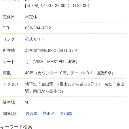
[日・祝] 17:00～23:00（L.O.22:00）
定休日
不定休
TEL
052-684-0222
リンク
公式サイト
所在地
名古屋市熱田区金山町1-12-4
カード
可 （VISA、MASTER、JCB）
席数
40席（カウンター10席、テーブル3卓、座敷5卓）
アクセス
地下鉄「金山駅」4番出口から徒歩5分 JR・名鉄「金山
駅」南口から徒歩3分
駐車場
無
関連項目
居酒屋
熱田区
金山駅
キーワード検索