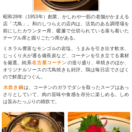
昭和28年（1953年）創業、かしわや一筋の老舗がかまえる
店「弌鳥」。和のしつらえの店内は、活気のある調理場を
前にしたカウンター席、暖簾で仕切られている落ち着いた
テーブル席と掘りごたつ席がある。
ミネラル豊富なモンゴルの岩塩、うまみを引き出す軟水、
じっくり火が通る備長炭など、コーチンを引き立てる素材
を厳選。純系
名古屋コーチン
の造り盛り、串焼きのほか、
オリジナルソースの弌鳥焼きも好評。鶏は毎日店でさばく
ので鮮度ばつぐん。
水炊き鍋
は、コーチンのガラでダシを取ったスープはあっ
さりとしていて、肉の旨味や食感を存分に楽しめる。しめ
は旨みたっぷりの雑炊で。