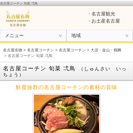
名古屋コーチン 旬菜 弌鳥
名古屋名物
：ひつまぶし、手羽先、味噌カツ、きしめん、味噌煮込みうどん、エビフライ、あん
名古屋観光
けスパ、小倉トースト、ういろう
お土産名古屋
名古屋名物
メニュー
地域
名古屋名物
>
名古屋コーチン
>
名古屋コーチン × 大須・金山・鶴舞
> 名古屋コーチン 旬菜 弌鳥
名古屋コーチン 旬菜 弌鳥
（しゅんさい いっ
ちょう）
鮮度抜群の名古屋コーチンの素材の旨味