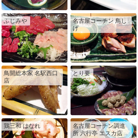
ふじみや
名古屋コーチン 鳥し
げ
鳥開総本家 名駅西口
とり要
店
鶏三和 はなれ
名古屋コーチン調進
所 六行亭 エスカ店