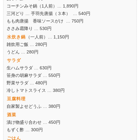
コーチンみそ鍋（1人前）… 1,890円
三河どり … 手羽先唐揚（３本） … 540円
もも肉唐揚 香味ソースがけ … 750円
ささみ霜降り … 530円
水炊き鍋
（一人前）… 1,150円
雑炊用ご飯 … 280円
うどん … 280円
サラダ
生ハムサラダ … 630円
笹身の胡麻サラダ … 550円
野菜サラダ … 480円
冷しトマトスライス … 380円
豆腐料理
自家製よせどうふ … 380円
酒菜
漬け物盛り合わせ … 450円
もずく酢 … 300円
ごはん