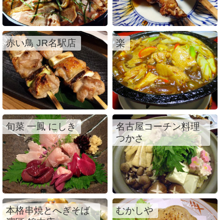
赤い鳥 JR名駅店
楽
旬菜 一鳳 にしき
名古屋コーチン料理
つかさ
本格串焼とへぎそば
むかしや