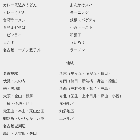
カレー煮込みうどん
あんかけスパ
カレーうどん
モーニング
台湾ラーメン
鉄板スパゲティ
台湾まぜそば
小倉トースト
エビフライ
和菓子
天むす
ういろう
名古屋コーチン親子丼
ラーメン
地域
名古屋駅
名東（星ヶ丘・藤が丘・植田）
伏見・丸の内
名南（熱田・新端橋・野並・徳重）
栄・矢場町
名西（中村公園・荒子・中島）
大須・金山・鶴舞
名北（栄生・上小田井・森山・小幡）
千種・今池・池下
尾張地区
覚王山・本山・東山公園
知多地区
御器所・いりなか・八事
三河地区
名古屋城周辺
黒川・大曽根・矢田