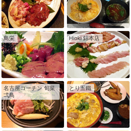
鳥栄
Hioki 錦本店
名古屋コーチン 旬菜
とり五鐵
弌鳥