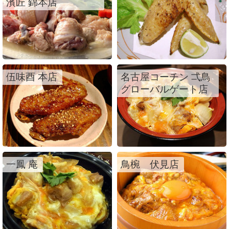
濱匠 錦本店
伍味酉 本店
名古屋コーチン 弌鳥
グローバルゲート店
一鳳 庵
鳥椀 伏見店