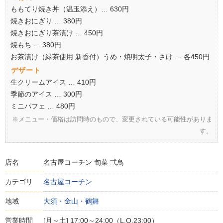
ももてり焼き丼（温玉添え）… 630円
焼きおにぎり … 380円
焼きおにぎり茶漬け … 450円
焼もち … 380円
お茶漬け（緑茶使用 新香付）うめ・焼明太子・さけ … 各450円
デザート
生クリームアイス … 410円
季節のアイス … 300円
ミニパフェ … 480円
※メニュー・価格は訪問時のもので、変更されている可能性がありま
す。
店名
名古屋コーチン 旬菜 弌鳥
カテゴリ
名古屋コーチン
地域
大須・金山・鶴舞
営業時間
[月～土] 17:00～24:00（L.O.23:00）