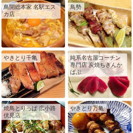
鳥開総本家 名駅エス
鳥勢
カ店
やきとり千亀
純系名古屋コーチン
専門店 炭焼ちきんか
ばぶ
焼鳥とりっぱ 広小路
やきとり万亀
伏見店