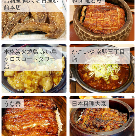
居酒屋 鶴八 名古屋駅
和食 竜むら
前本店
本格炭火焼鳥 赤い鳥
かこいや 名駅三丁目
クロスコートタワー
店
店
うな善
日本料理大森