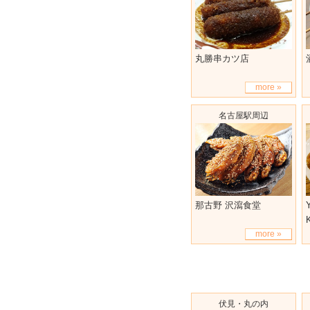
丸勝串カツ店
more »
名古屋駅周辺
那古野 沢瀉食堂
more »
伏見・丸の内