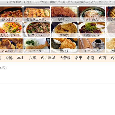
名古屋名物
：ひつまぶし、手羽先、味噌カツ、きしめん、味噌煮込みうどん、エビフライ、
ひつまぶし
名古屋コーチン
味噌カツ
きしめん
味噌
あんかけスパ
台湾ラーメン
手羽先
味噌串カツ
とんちゃん
エビフライ
天むす
モーニング
小
須
今池
本山
八事
名古屋城
大曽根
名東
名南
名西
名
（地図）