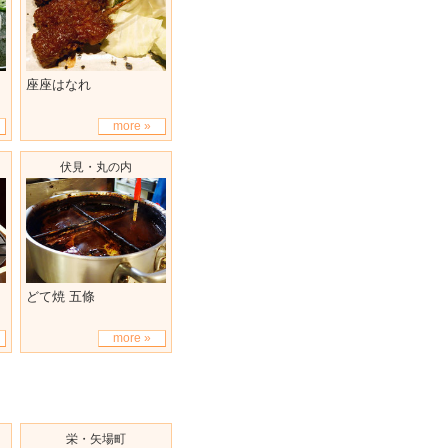
座座はなれ
more »
伏見・丸の内
どて焼 五條
more »
栄・矢場町