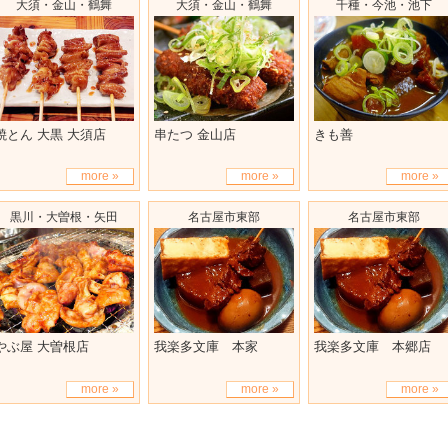
大須・金山・鶴舞
大須・金山・鶴舞
千種・今池・池下
焼とん 大黒 大須店
串たつ 金山店
きも善
more »
more »
more »
黒川・大曽根・矢田
名古屋市東部
名古屋市東部
やぶ屋 大曽根店
我楽多文庫 本家
我楽多文庫 本郷店
more »
more »
more »