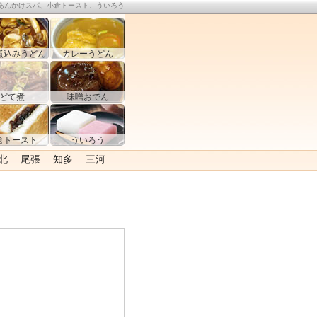
あんかけスパ、小倉トースト、ういろう
煮込みうどん
カレーうどん
どて煮
味噌おでん
倉トースト
ういろう
北
尾張
知多
三河