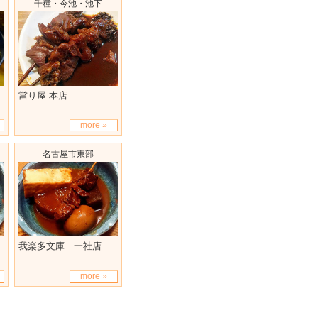
千種・今池・池下
當り屋 本店
more »
名古屋市東部
我楽多文庫 一社店
more »