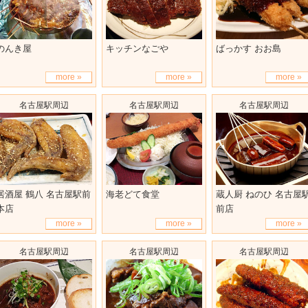
のんき屋
キッチンなごや
ばっかす おお島
more »
more »
more »
名古屋駅周辺
名古屋駅周辺
名古屋駅周辺
居酒屋 鶴八 名古屋駅前
海老どて食堂
蔵人厨 ねのひ 名古屋
本店
前店
more »
more »
more »
名古屋駅周辺
名古屋駅周辺
名古屋駅周辺