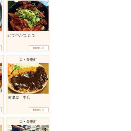
どて串かつ たで
more »
栄・矢場町
酒津屋 中店
more »
栄・矢場町