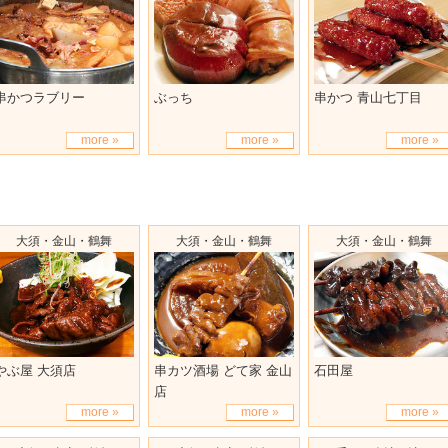
串かつラブリー
ぶっち
串かつ 青山七丁目
more »
more »
more »
大須・金山・鶴舞
大須・金山・鶴舞
大須・金山・鶴舞
やぶ屋 大須店
串カツ酒場 どて家 金山
石田屋
店
more »
more »
more »