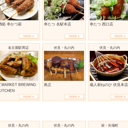
酒処 串かつ萩
串たつ 名駅本店
串たつ 西口店
more »
more »
more »
名古屋駅周辺
伏見・丸の内
伏見・丸の内
Y.MARKET BREWING
島正
蔵人厨ねのひ 伏見本店
KITCHEN
more »
more »
more »
伏見・丸の内
伏見・丸の内
栄・矢場町