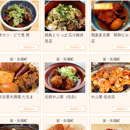
串カツ・どて煮 然
焼鳥とりっぱ 広小路伏
我楽多文庫 昭和ビル
見店
店
more »
more »
more »
栄・矢場町
栄・矢場町
栄・矢場町
名古屋大酒場 だるま
元祖やぶ屋（住吉）
やぶ屋 住吉店
more »
more »
more »
栄・矢場町
栄・矢場町
栄・矢場町