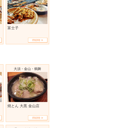
富士子
more »
大須・金山・鶴舞
焼とん 大黒 金山店
more »