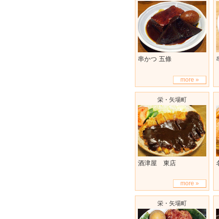
串かつ 五條
more »
栄・矢場町
酒津屋 東店
more »
栄・矢場町