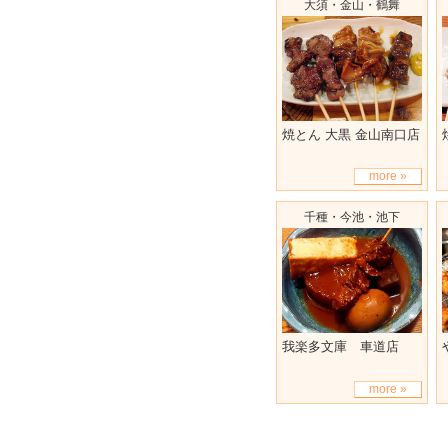
大須・金山・鶴舞
焼とん 大黒 金山南口店
more »
千種・今池・池下
我楽多文庫 車道店
more »